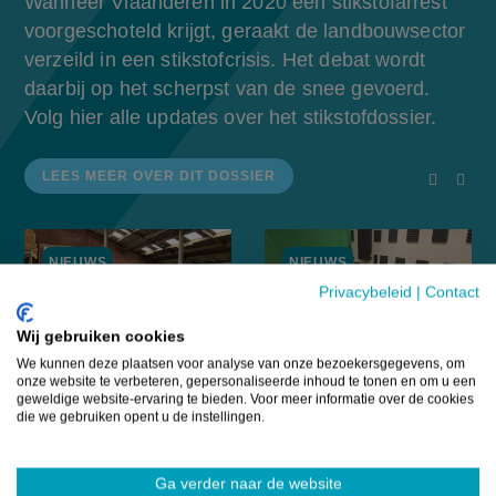
Wanneer Vlaanderen in 2020 een stikstofarrest
voorgeschoteld krijgt, geraakt de landbouwsector
verzeild in een stikstofcrisis. Het debat wordt
daarbij op het scherpst van de snee gevoerd.
Volg hier alle updates over het stikstofdossier.
LEES MEER OVER DIT DOSSIER
screenrea
scree
NIEUWS
NIEUWS
Privacybeleid
|
Contact
Wij gebruiken cookies
We kunnen deze plaatsen voor analyse van onze bezoekersgegevens, om
Intendant
Podcast: Waarom
onze website te verbeteren, gepersonaliseerde inhoud te tonen en om u een
geweldige website-ervaring te bieden. Voor meer informatie over de cookies
bezoekt
het stikstofdebat
die we gebruiken opent u de instellingen.
landbouwers in
zoveel complexer
Kalmthout:
is dan het lijkt
Ga verder naar de website
“Nood aan