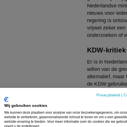
Nederlandse minis
nieuws voor iede
regering is ontsl
vrijwel zeker een
onderzoeken of e
KDW-kritiek
Er is in Nederlan
willen van de gre
alternatief, maar 
de KDW gebruiken
Universiteit van 
Privacybeleid
|
C
nadruk stellen we
conservatieve kant
Wij gebruiken cookies
We kunnen deze plaatsen voor analyse van onze bezoekersgegevens, om onz
uitgevoerd, zou 
website te verbeteren, gepersonaliseerde inhoud te tonen en om u een geweld
betrokken weten
website-ervaring te bieden. Voor meer informatie over de cookies die we gebru
opent u de instellingen.