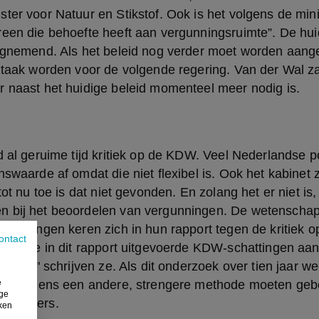
ter voor Natuur en Stikstof. Ook is het volgens de mini
reen die behoefte heeft aan vergunningsruimte”. De hui
agnemend. Als het beleid nog verder moet worden aanges
 taak worden voor de volgende regering. Van der Wal zal
r naast het huidige beleid momenteel meer nodig is.
d al geruime tijd kritiek op de KDW. Veel Nederlandse pol
nswaarde af omdat die niet flexibel is. Ook het kabinet 
tot nu toe is dat niet gevonden. En zolang het er niet is, 
 bij het beoordelen van vergunningen. De wetenschap
Wageningen keren zich in hun rapport tegen de kritiek 
ontact
 dat de in dit rapport uitgevoerde KDW-schattingen aan
 zijn," schrijven ze. Als dit onderzoek over tien jaar we
e
dat volgens een andere, strengere methode moeten gebe
ige
schappers.
iken