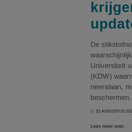
krijge
updat
De stikstofn
waarschijnli
Universiteit
(KDW) waarm
neerslaan, m
beschermen.
31 AUGUSTUS 20
Lees meer over: