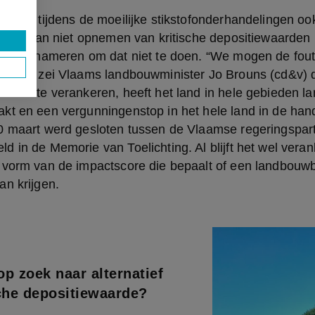
en er tijdens de moeilijke stikstofonderhandelingen ook
et al dan niet opnemen van kritische depositiewaarden i
f erop hameren om dat niet te doen. “We mogen de fout
aken”, zei Vlaams landbouwminister Jo Brouns (cd&v) d
e wet te verankeren, heeft het land in hele gebieden l
t en een vergunningenstop in het hele land in de hand 
0 maart werd gesloten tussen de Vlaamse regeringsparti
 in de Memorie van Toelichting. Al blijft het wel verank
vorm van de impactscore die bepaalt of een landbouwbed
an krijgen.
p zoek naar alternatief
sche depositiewaarde?