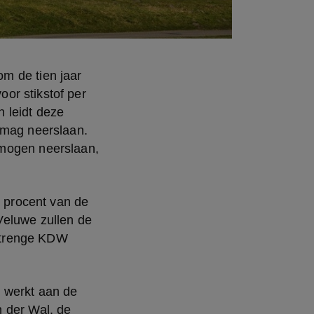
m de tien jaar 
r stikstof per 
leidt deze 
 mag neerslaan. 
mogen neerslaan, 
procent van de 
eluwe zullen de 
strenge KDW 
 werkt aan de 
 der Wal, de 