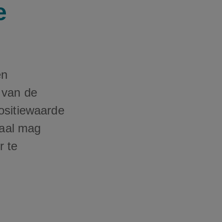
e
en
 van de
ositiewaarde
maal mag
r te