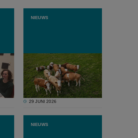
NIEUWS
Deadline voor afwijkende PAS-
plexer
referentie 2030 schuift wellicht
op
29 JUNI 2026
NIEUWS