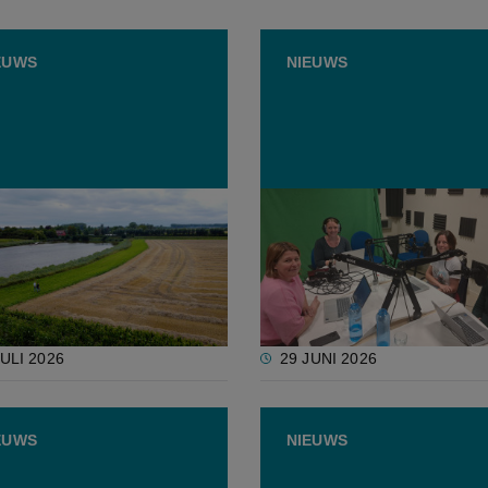
EUWS
NIEUWS
tie Nitraatrichtlijn ziet
Podcast: Waarom het
reden om mestnorm te
stikstofdebat zoveel com
gen, wel voor strenger
is dan het lijkt
werk
JULI 2026
29 JUNI 2026
EUWS
NIEUWS