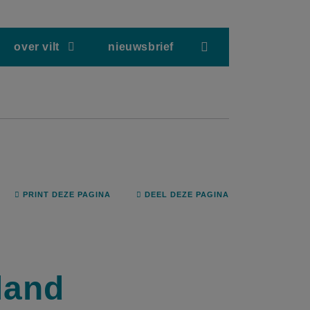
screenreader.hea
over vilt
nieuwsbrief
PRINT DEZE PAGINA
DEEL DEZE PAGINA
land