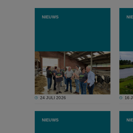
NIEUWS
NI
Intendant bezoekt landbouwers
Evalua
in Kalmthout: “Nood aan
geen 
haalbare natuurdoelen”
verho
maat
24 JULI 2026
16 
NIEUWS
NI