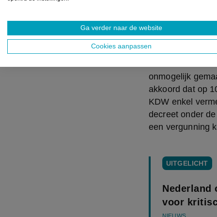
In Vlaanderen war
discussies over h
Ga verder naar de website
Vooral cd&v blee
Cookies aanpassen
Nederland niet m
de KDW daar in d
onmogelijk gemaak
akkoord dat op 1
KDW enkel vermeld
decreet onder de 
een vergunning k
UITGELICHT
Nederland o
voor kriti
NIEUWS