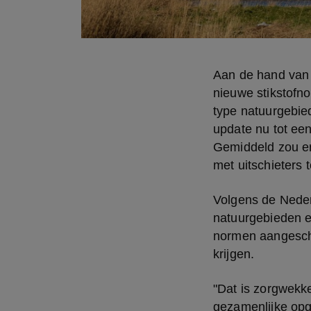
Aan de hand van 
nieuwe stikstofno
type natuurgebie
update nu tot een
Gemiddeld zou er
met uitschieters 
Volgens de Neder
natuurgebieden ee
normen aangesche
krijgen. 
"Dat is zorgwekk
gezamenlijke opga