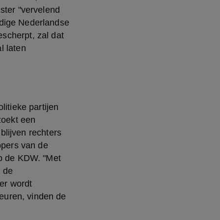
ster "vervelend 
dige Nederlandse 
cherpt, zal dat 
 laten 
itieke partijen 
zoekt een 
blijven rechters 
pers van de 
op de KDW. "Met 
 de 
er wordt 
uren, vinden de 