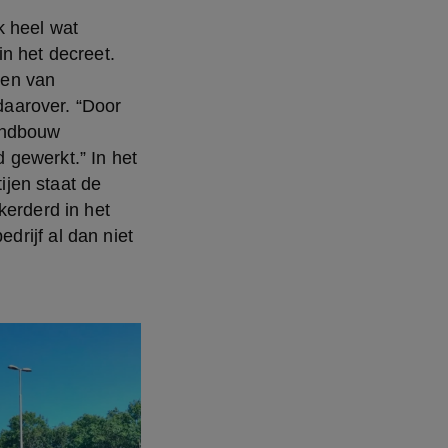
 heel wat 
n het decreet. 
en van 
aarover. “Door 
andbouw 
gewerkt.” In het 
jen staat de 
erderd in het 
rijf al dan niet 