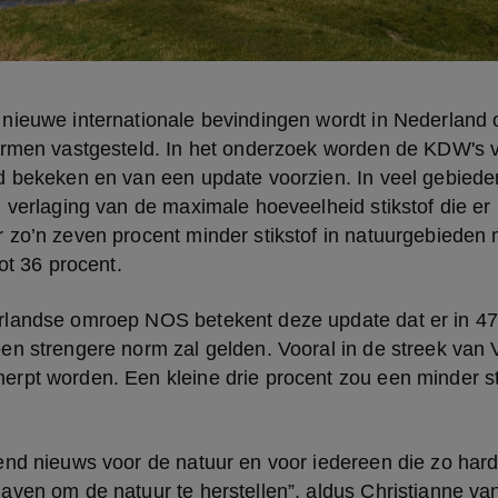
nieuwe internationale bevindingen wordt in Nederland o
rmen vastgesteld. In het onderzoek worden de KDW's voo
d bekeken en van een update voorzien. In veel gebieden 
 verlaging van de maximale hoeveelheid stikstof die er
 zo’n zeven procent minder stikstof in natuurgebieden 
tot 36 procent.
landse omroep NOS betekent deze update dat er in 47 
n strengere norm zal gelden. Vooral in de streek van V
rpt worden. Een kleine drie procent zou een minder 
end nieuws voor de natuur en voor iedereen die zo hard
ven om de natuur te herstellen”, aldus Christianne van