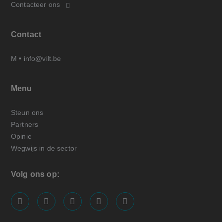
Contacteer ons
Contact
M •
info@vilt.be
Menu
Steun ons
Partners
Opinie
Wegwijs in de sector
Volg ons op:
screenreader.visit us on our facebook page: https://
screenreader.visit us on our linkedin page: ht
screenreader.visit us on our instagram
screenreader.visit us on our x pa
screenreader.visit us on o