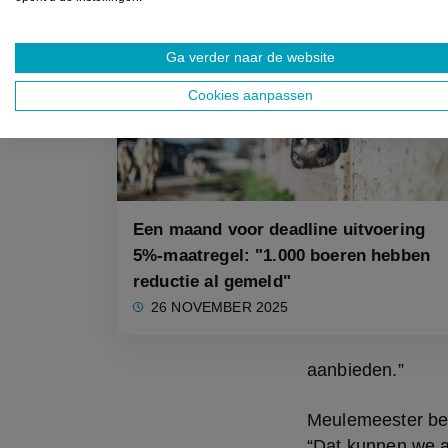
NIEUWS
Ga verder naar de website
Cookies aanpassen
Een maand voor deadline uitvoering
5%-maatregel: "1.000 boeren hebben
reductie al gemeld"
26 NOVEMBER 2025
aanbieden.”
Meulemeester ben
“Dat kunnen we a