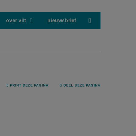
screenreader.hea
over vilt
nieuwsbrief
PRINT DEZE PAGINA
DEEL DEZE PAGINA