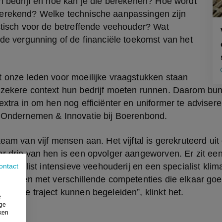
n bedrijf en hoe kan je die berekenen? Hoe wordt 
erekend? Welke technische aanpassingen zijn 
stisch voor de betreffende veehouder? Wat 
 de vergunning of de financiële toekomst van het 
 onze leden voor moeilijke vraagstukken staan 
nzekere context hun bedrijf moeten runnen. Daarom bund
extra in om hen nog efficiënter en uniformer te adviseren”
r Ondernemen & Innovatie bij Boerenbond.
team van vijf mensen aan. Het vijftal is gerekruteerd uit 
r drie van hen is een opvolger aangeworven. Er zit een 
 specialist intensieve veehouderij en een specialist klim
ontact
ialisten met verschillende competenties die elkaar goe
t hele traject kunnen begeleiden”, klinkt het.
e
ige
iken