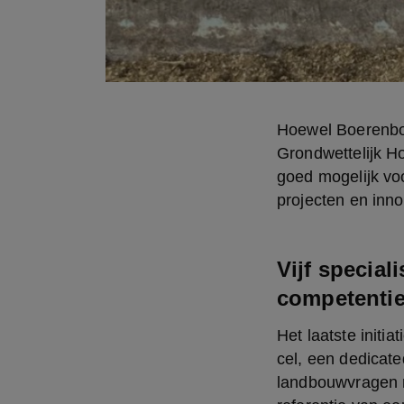
Hoewel Boerenbond
Grondwettelijk Ho
goed mogelijk voo
projecten en inno
Vijf special
competenti
Het laatste initi
cel, een dedicate
landbouwvragen r