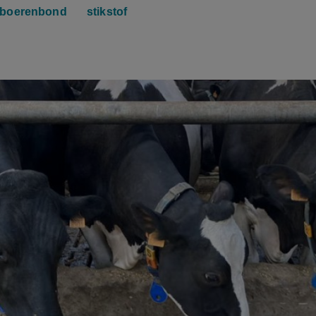
boerenbond
stikstof