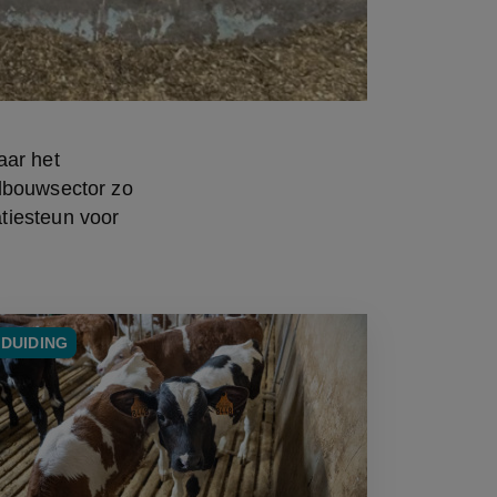
ar het 
dbouwsector zo 
iesteun voor 
DUIDING