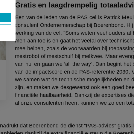
Gratis en laagdrempelig totaaladv
Een van de leden van de PAS-cel is Patrick Meul
consulent Ondernemerschap bij Boerenbond. Hij ve
werking van de cel: “Soms weten veehouders al 
men aan toe is en gaat het veelal over technische
mee helpen, zoals de voorwaarden bij toepassing
mestrobot of mestschuif bij melkvee. Maar eveng
van nul en gaan we ‘all the way’. Dan begint het 
van de impactscore en de PAS-referentie 2030. V
we samen wat de technische mogelijkheden en d
zijn, en maken we desgewenst ook een goed beel
financiële haalbaarheid. Dankzij de expertises di
al onze consulenten heen, kunnen we zo een tota
adrukt dat Boerenbond de dienst “PAS-advies” gratis le
anbieden dankzij de extra financiële steun die Boerenb