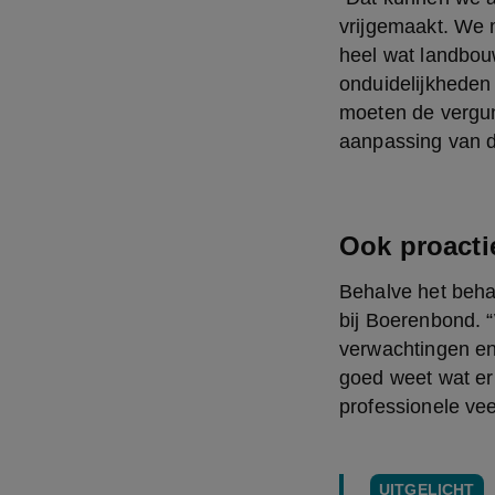
vrijgemaakt. We m
heel wat landbouw
onduidelijkheden 
moeten de vergun
aanpassing van de
Ook proacti
Behalve het behan
bij Boerenbond. “
verwachtingen en 
goed weet wat er 
professionele ve
UITGELICHT