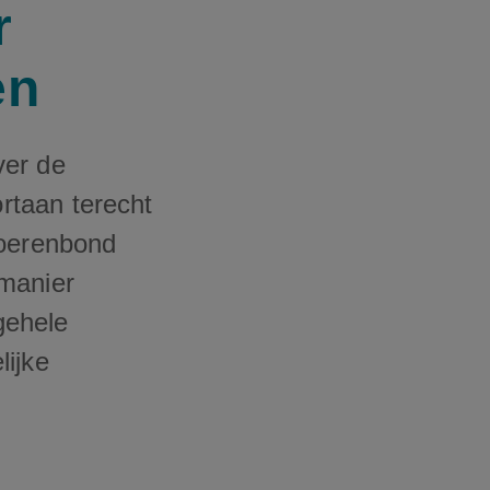
r
en
ver de
rtaan terecht
Boerenbond
 manier
gehele
lijke