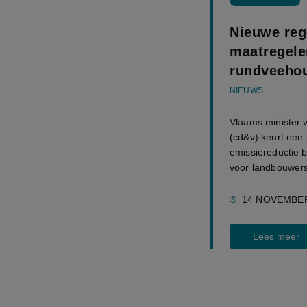
Nieuwe reg
maatregele
rundveeho
NIEUWS
Vlaams minister
(cd&v) keurt een 
emissiereductie 
voor landbouwers
14 NOVEMBER
Lees meer