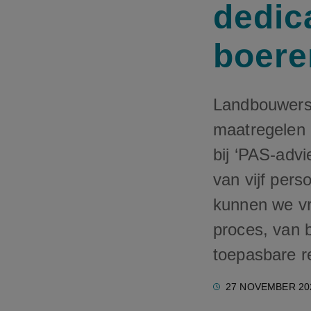
dedic
boere
Landbouwers 
maatregelen 
bij ‘PAS-adv
van vijf per
kunnen we vr
proces, van 
toepasbare re
27 NOVEMBER 20