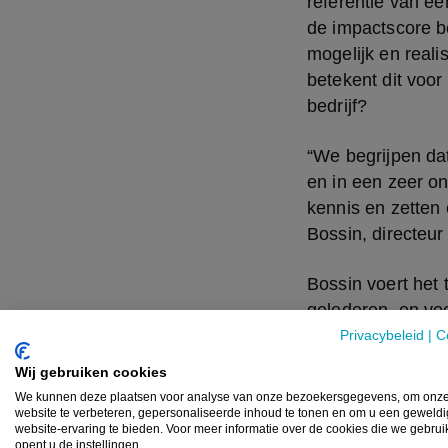
referentie van ee
de impactscore b
mogelijk en reali
betekent dit voor
bedrijf?
“We begrijpen dat
en in een zeer o
kennis en zetten 
Bossin, directeu
Bossin voert het 
gelederen, en voo
specialist in, een
Privacybeleid
|
C
“Het gaat om spec
Wij gebruiken cookies
PAS-zaken door he
We kunnen deze plaatsen voor analyse van onze bezoekersgegevens, om onz
website te verbeteren, gepersonaliseerde inhoud te tonen en om u een geweld
website-ervaring te bieden. Voor meer informatie over de cookies die we gebru
opent u de instellingen.