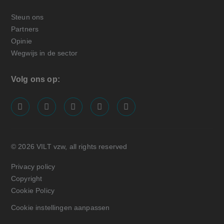
Steun ons
Partners
Opinie
Wegwijs in de sector
Volg ons op:
screenreader.visit us on our facebook page: https://
screenreader.visit us on our linkedin page: ht
screenreader.visit us on our instagram
screenreader.visit us on our x pa
screenreader.visit us on o
© 2026 VILT vzw, all rights reserved
Privacy policy
Copyright
Cookie Policy
Cookie instellingen aanpassen