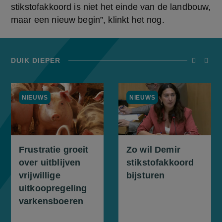
stikstofakkoord is niet het einde van de landbouw, 
maar een nieuw begin”, klinkt het nog.
DUIK DIEPER
screenrea
scree
NIEUWS
NIEUWS
Frustratie groeit
Zo wil Demir
over uitblijven
stikstofakkoord
vrijwillige
bijsturen
uitkoopregeling
varkensboeren