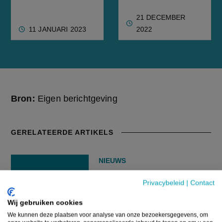
21 DECEMBER
11 JANUARI 2023
2022
Bron:
Eigen berichtgeving
GERELATEERDE ARTIKELS
NIEUWS
Nieuw virus nu ook
Privacybeleid
|
Contact
aangetoond op Vlaams
varkensbedrijf
Wij gebruiken cookies
We kunnen deze plaatsen voor analyse van onze bezoekersgegevens, om