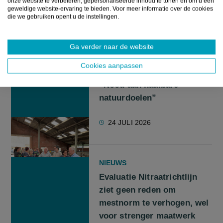
onze website te verbeteren, gepersonaliseerde inhoud te tonen en om u een
24 JULI 2026
geweldige website-ervaring te bieden. Voor meer informatie over de cookies
die we gebruiken opent u de instellingen.
NIEUWS
Ga verder naar de website
Intendant bezoekt
Cookies aanpassen
landbouwers in Kalmthout:
“Nood aan haalbare
natuurdoelen”
24 JULI 2026
NIEUWS
Evaluatie Nitraatrichtlijn
ziet geen reden om
mestnorm te verhogen, wel
voor strenger maatwerk