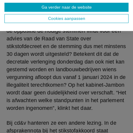
van aflopende vergunningen, gekoppeld zijn. In 
Ga verder naar de website
de wandelgangen is te horen dat het de minister-
president was die aandrong op een koppeling 
Cookies aanpassen
van beide dossiers. Maar wat gebeurt er nu als 
de oppositie de nodige stemmen vindt voor een 
advies van de Raad van State over 
stikstofdecreet en de stemming dus met minstens 
30 dagen wordt uitgesteld? Betekent dit dat de 
decretale verlenging donderdag dan ook niet kan 
gestemd worden en landbouwbedrijven wiens 
vergunning afloopt dus vanaf 1 januari 2024 in de 
illegaliteit terechtkomen? Op het kabinet-Jambon 
wordt daar geen duidelijkheid over verschaft. “Het 
is afwachten welke standpunten in het parlement 
worden ingenomen”, klinkt het daar.
Bij cd&v hanteren ze een andere lezing. In de 
afsprakennota bij het stikstofakkoord staat 