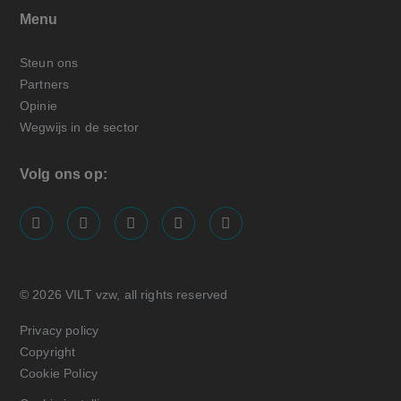
Menu
Steun ons
Partners
Opinie
Wegwijs in de sector
Volg ons op:
screenreader.visit us on our facebook page: https://
screenreader.visit us on our linkedin page: ht
screenreader.visit us on our instagram
screenreader.visit us on our x pa
screenreader.visit us on o
© 2026 VILT vzw, all rights reserved
Privacy policy
Copyright
Cookie Policy