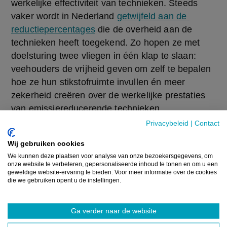
werkelijke effectiviteit van technieken. Steeds 
vaker wordt in Nederland 
getwijfeld aan de 
reductiepercentages
 die de overheid aan de 
technieken heeft toegekend. Zo hopen ze met 
doelsturing twee vliegen in één klap te slaan: 
veehouders de vrijheid geven om zelf te bepalen 
hoe ze hun stikstofruimte invullen én meer 
zekerheid creëren over de werkelijke prestaties 
van emissiereducerende technieken.
Privacybeleid
|
Contact
Hoe kijkt onze minister ernaar?
Wij gebruiken cookies
We kunnen deze plaatsen voor analyse van onze bezoekersgegevens, om
onze website te verbeteren, gepersonaliseerde inhoud te tonen en om u een
Minister Brouns ziet potentieel om doelsturing op 
geweldige website-ervaring te bieden. Voor meer informatie over de cookies
termijn in te voeren in Vlaanderen, maar als 
die we gebruiken opent u de instellingen.
bijkomend alternatief. “Het is belangrijk dat 
landbouwers voldoende keuze hebben. Naast 
Ga verder naar de website
doelsturing moeten ook technieken met een vast 