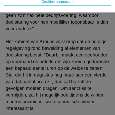
Cookies aanpassen
erkend reductiepotentieel in de toekomst mogelijk 
blijven", klinkt het. "Sommige bedrijven hebben 
geen zo'n flexibele bedrijfsvoering, waardoor 
doelsturing voor hen moeilijker toepasbaar is dan 
voor andere."
Het kabinet van Brouns wijst erop dat de huidige 
regelgeving rond beweiding al elementen van 
doelsturing bevat. “Daarbij maakt een veehouder 
op voorhand de belofte om zijn koeien gedurende 
een bepaald aantal uren op de weide te zetten. 
Stel dat hij in augustus nog maar aan een vierde 
van dat aantal uren zit, dan zal hij zelf de 
gevolgen moeten dragen. Om sancties te 
vermijden, zal hij mogelijk ook tijdens de winter 
moeten beweiden, wat economisch minder 
interessant is.”