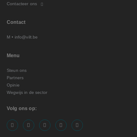
Contacteer ons
Contact
M •
info@vilt.be
Menu
Steun ons
Partners
Opinie
Wegwijs in de sector
Volg ons op:
screenreader.visit us on our facebook page: https://
screenreader.visit us on our linkedin page: ht
screenreader.visit us on our instagram
screenreader.visit us on our x pa
screenreader.visit us on o