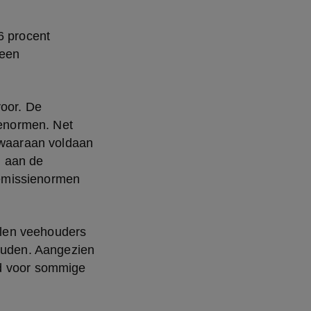
 procent 
een 
oor. De 
ienormen. Net 
 waaraan voldaan 
 aan de 
emissienormen 
len veehouders 
uden. Aangezien 
d voor sommige 