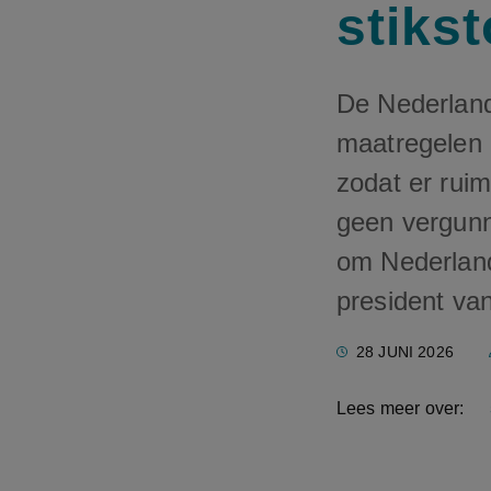
stiks
De Nederland
maatregelen m
zodat er rui
geen vergunn
om Nederland 
president va
28 JUNI 2026
Lees meer over: