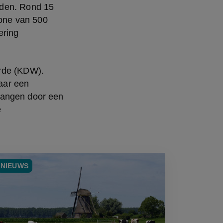
den. Rond 15 
one van 500 
ring 
rde (KDW). 
ar een 
vangen door een 
 
NIEUWS