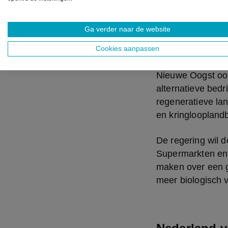
website voor la
Ga verder naar de website
Boeren die exten
maken van actief 
Cookies aanpassen
transitieregeling
Nieuwe Oogst ook
alternatieve bedr
regeneratieve lan
en kringloopland
De regering wil 
Supermarkten en a
maken over een gr
meer biologisch 