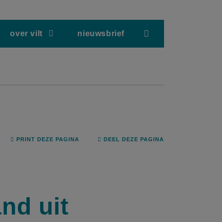
screenreader.hea
over vilt
nieuwsbrief
PRINT DEZE PAGINA
DEEL DEZE PAGINA
nd uit