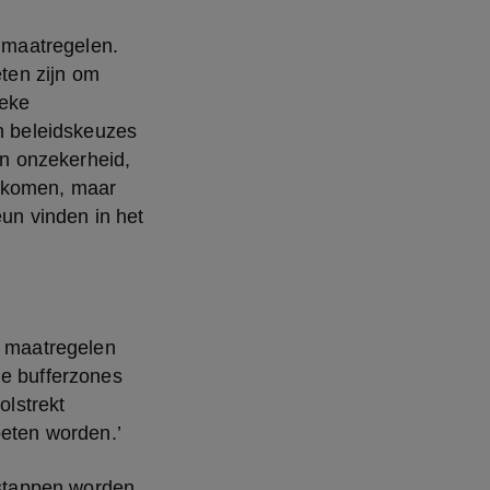
 maatregelen. 
en zijn om 
eke 
n beleidskeuzes 
in onzekerheid, 
 komen, maar 
un vinden in het 
 maatregelen 
e bufferzones 
lstrekt 
oeten worden.’
 stappen worden 