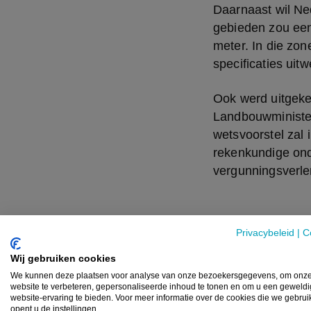
Daarnaast wil Ne
gebieden zou een
meter. In die zon
specificaties uit
Ook werd uitgeke
Landbouwminister
wetsvoorstel zal
rekenkundige onde
vergunningsverle
Extensiveri
Privacybeleid
|
C
De regering wil l
Wij gebruiken cookies
“Jarenlang gold e
We kunnen deze plaatsen voor analyse van onze bezoekersgegevens, om onz
website te verbeteren, gepersonaliseerde inhoud te tonen en om u een geweld
milieudoelen te h
website-ervaring te bieden. Voor meer informatie over de cookies die we gebru
economisch perspe
opent u de instellingen.