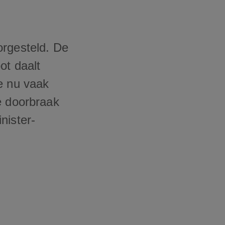
orgesteld. De
ot daalt
e nu vaak
e doorbraak
nister-