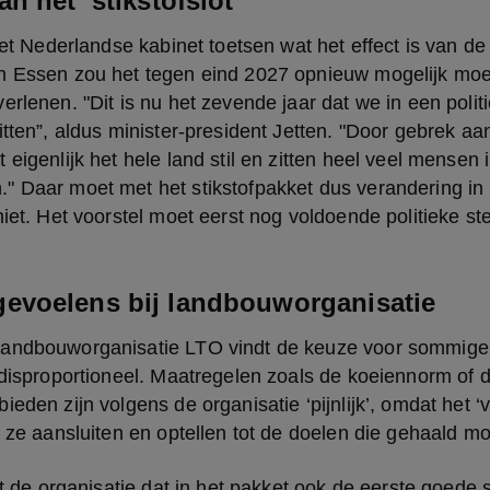
n het ‘stikstofslot’
 het Nederlandse kabinet toetsen wat het effect is van de
n Essen zou het tegen eind 2027 opnieuw mogelijk moet
erlenen. "Dit is nu het zevende jaar dat we in een politi
itten”, aldus minister-president Jetten. "Door gebrek aa
 eigenlijk het hele land stil en zitten heel veel mensen 
" Daar moet met het stikstofpakket dus verandering in
niet. Het voorstel moet eerst nog voldoende politieke ste
evoelens bij landbouworganisatie
andbouworganisatie LTO vindt de keuze voor sommige
 disproportioneel. Maatregelen zoals de koeiennorm of d
eden zijn volgens de organisatie ‘pijnlijk’, omdat het ‘vo
e ze aansluiten en optellen tot de doelen die gehaald m
ndt de organisatie dat in het pakket ook de eerste goede