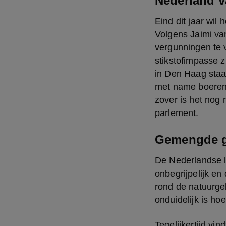
Nederland va
Eind dit jaar wil
Volgens Jaimi va
vergunningen te v
stikstofimpasse z
in Den Haag staat
met name boeren.
zover is het nog 
parlement.
Gemengde g
De Nederlandse l
onbegrijpelijk en
rond de natuurgebi
onduidelijk is ho
Tegelijkertijd vi