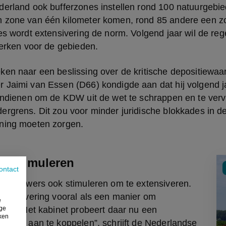
derland ook bufferzones instellen rond 100 natuurgebie
 zone van één kilometer komen, rond 85 andere een z
es wordt extensivering de norm. Volgend jaar wil de rege
werken voor de gebieden.
ken naar een beslissing over de kritische depositiewaa
 Jaimi van Essen (D66) kondigde aan dat hij volgend ja
 indienen om de KDW uit de wet te schrappen en te ver
rgrens. Dit zou voor minder juridische blokkades in de
ning moeten zorgen.
ng stimuleren
ontact
andbouwers ook stimuleren om te extensiveren. 
xtensivering vooral als een manier om 
e
ige
alen. Het kabinet probeert daar nu een 
iken
ctief aan te koppelen”, schrijft de Nederlandse 