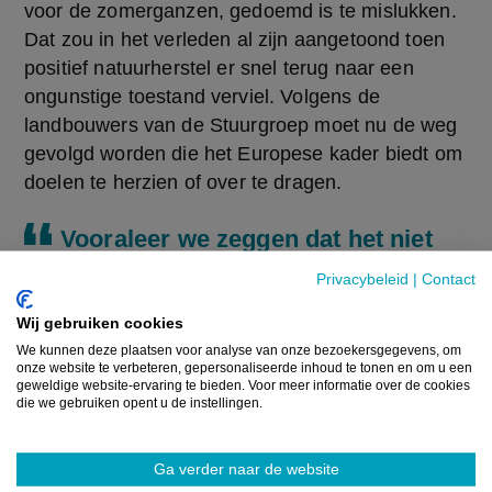
voor de zomerganzen, gedoemd is te mislukken. 
Dat zou in het verleden al zijn aangetoond toen 
positief natuurherstel er snel terug naar een 
ongunstige toestand verviel. Volgens de 
landbouwers van de Stuurgroep moet nu de weg 
gevolgd worden die het Europese kader biedt om 
doelen te herzien of over te dragen.
Vooraleer we zeggen dat het niet
mogelijk is, moeten we eerst alles
Privacybeleid
|
Contact
gedaan hebben om het toch te
Wij gebruiken cookies
realiseren
We kunnen deze plaatsen voor analyse van onze bezoekersgegevens, om
onze website te verbeteren, gepersonaliseerde inhoud te tonen en om u een
Frank Smeets - Intendant Turnhouts Vennengebied
geweldige website-ervaring te bieden. Voor meer informatie over de cookies
die we gebruiken opent u de instellingen.
In de gedachtewisseling gaf Smeets mee een 
aanpak met ANB te bekijken om de ganzen te 
Ga verder naar de website
bestrijden. Volgens hem gingen plekken, waar 