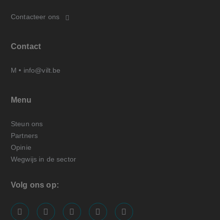
Contacteer ons
Contact
M •
info@vilt.be
Menu
Steun ons
Partners
Opinie
Wegwijs in de sector
Volg ons op:
screenreader.visit us on our facebook page: https://
screenreader.visit us on our linkedin page: ht
screenreader.visit us on our instagram
screenreader.visit us on our x pa
screenreader.visit us on o