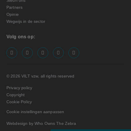
Steun ons
Partners
Opinie
Wegwijs in de sector
Volg ons op:
screenreader.visit us on our facebook page: https://
screenreader.visit us on our linkedin page: ht
screenreader.visit us on our instagram
screenreader.visit us on our x pa
screenreader.visit us on o
© 2026 VILT vzw, all rights reserved
Privacy policy
Copyright
Cookie Policy
Cookie instellingen aanpassen
Webdesign by Who Owns The Zebra