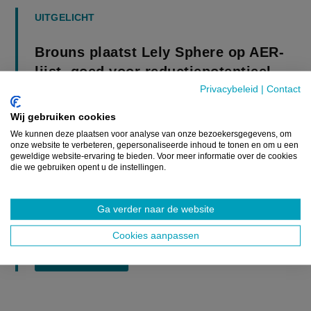
UITGELICHT
Brouns plaatst Lely Sphere op AER-
lijst, goed voor reductiepotentieel
van 77%
Privacybeleid
|
Contact
NIEUWS
Wij gebruiken cookies
We kunnen deze plaatsen voor analyse van onze bezoekersgegevens, om
Het ammoniakemissiereducerende stalsysteem Lely
onze website te verbeteren, gepersonaliseerde inhoud te tonen en om u een
geweldige website-ervaring te bieden. Voor meer informatie over de cookies
Sphere haalt de AER-lijst, dat heeft Vlaams minister van
die we gebruiken opent u de instellingen.
Omgeving en Landbouw Jo Brouns (cd&v) aangekondigd
op de officiële...
Ga verder naar de website
16 JANUARI 2025
Cookies aanpassen
Lees meer