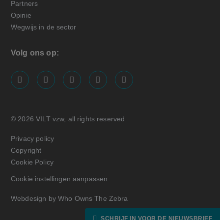
Partners
Opinie
Wegwijs in de sector
Volg ons op:
screenreader.visit us on our facebook page: https://
screenreader.visit us on our linkedin page: ht
screenreader.visit us on our instagram
screenreader.visit us on our x pa
screenreader.visit us on o
© 2026 VILT vzw, all rights reserved
Privacy policy
Copyright
Cookie Policy
Cookie instellingen aanpassen
Webdesign by Who Owns The Zebra
SCHRIJF IN VOOR DE NIEUWSBRIEF