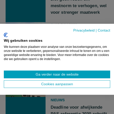
mestnorm te verhogen, wel
voor strenger maatwerk
16 JULI 2026
Privacybeleid
|
Contact
Wij gebruiken cookies
NIEUWS
We kunnen deze plaatsen voor analyse van onze bezoekersgegevens, om
onze website te verbeteren, gepersonaliseerde inhoud te tonen en om u een
Podcast: Waarom het
geweldige website-ervaring te bieden. Voor meer informatie over de cookies
stikstofdebat zoveel
die we gebruiken opent u de instellingen.
complexer is dan het lijkt
Ga verder naar de website
29 JUNI 2026
Cookies aanpassen
NIEUWS
Deadline voor afwijkende
PAS-referentie 2030 schuift