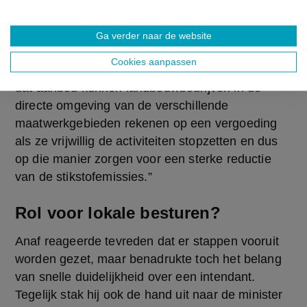
beleid is opgestart voor de maatwerkgebieden. 
“Er was vanuit de landbouwsector de duidelijke 
Ga verder naar de website
vraag om aanspraak te kunnen maken op het 
Cookies aanpassen
flankerend beleid dat er vanuit Vlaanderen is. Via 
dat aanbod kunnen landbouwbedrijven in de 
directe omgeving van de verschillende 
maatwerkgebieden rekenen op een vergoeding 
als ze vrijwillig de activiteiten stopzetten en dus 
op die manier zorgen voor een sterke reductie 
van de stikstofemissies.”
Rol voor lokale besturen?
Anaf reageerde tevreden dat er stappen vooruit 
worden gezet, maar benadrukte toch het belang 
van snelle duidelijkheid over een intendant. 
Tegelijk stak hij ook de hand uit naar de minister 