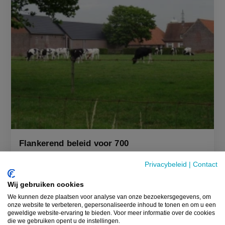
Flankerend beleid voor 700
landbouwbedrijven definitief goedgekeurd
Privacybeleid
|
Contact
23 SEPTEMBER 2024
Wij gebruiken cookies
We kunnen deze plaatsen voor analyse van onze bezoekersgegevens, om
Flankerend beleid opgestart
onze website te verbeteren, gepersonaliseerde inhoud te tonen en om u een
geweldige website-ervaring te bieden. Voor meer informatie over de cookies
die we gebruiken opent u de instellingen.
Tot slot wees hij er nog op dat het flankerend 