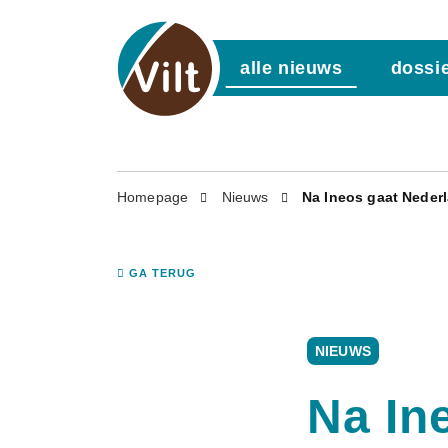
alle nieuws
dossi
Homepage
Nieuws
Na Ineos gaat Neder
GA TERUG
NIEUWS
Na In