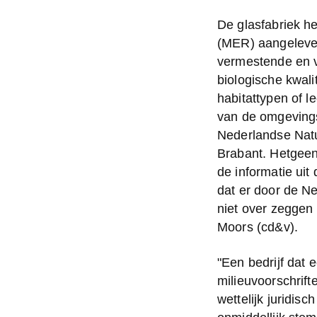
De glasfabriek he
(MER) aangelever
vermestende en ve
biologische kwal
habitattypen of l
van de omgevings
Nederlandse Nat
Brabant. Hetgeen
de informatie uit
dat er door de Ne
niet over zeggen
Moors (cd&v).
"Een bedrijf dat 
milieuvoorschrift
wettelijk juridi