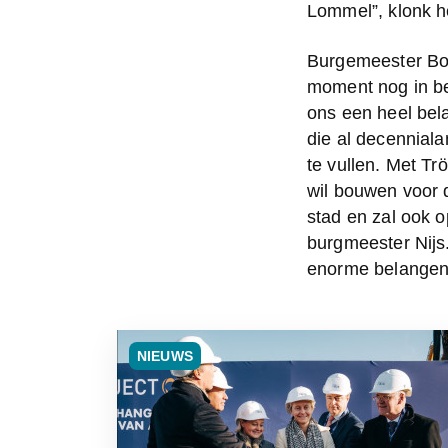
Lommel”, klonk h
Burgemeester Bob
moment nog in be
ons een heel bela
die al decenniala
te vullen. Met Tr
wil bouwen voor d
stad en zal ook o
burgmeester Nijs.
enorme belangen
NIEUWS