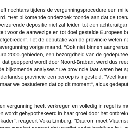
eft nochtans tijdens de vergunningsprocedure een milie
d. "Het bijkomende onderzoek toonde aan dat de toena
rzurende depositie niet zal leiden tot een achteruitgan
iteit voor de aanwezige en tot doel gestelde Europees 
eefgebieden", liet de deputatie van de provincie weten n
vergunning vorige maand. "Ook niet binnen aangrenze
ura 2000-gebieden, een bezorgdheid van de gedeputee
 dat geopperd wordt door Noord-Brabant werd dus reed
 de bijkomende analyses." De provincie laat weten het spi
derlandse provincie een beroep is ingesteld. "Veel kun
 maar we bestuderen dat op dit moment", aldus gedeput
een vergunning heeft verkregen en volledig in regel is m
en wordt gehypothekeerd in haar groei door het ontbrek
sch kader", reageert Voka Limburg. "Daarom moet Vlaams