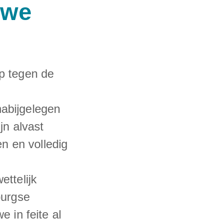
uwe
p tegen de
nabijgelegen
jn alvast
en en volledig
ttelijk
burgse
 in feite al