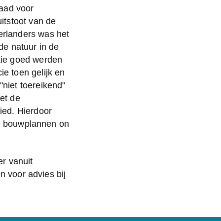
aad voor 
tstoot van de 
rlanders was het 
e natuur in de 
ie goed werden 
 toen gelijk en 
iet toereikend" 
t de 
ed. Hierdoor 
e bouwplannen on 
 vanuit 
 voor advies bij 