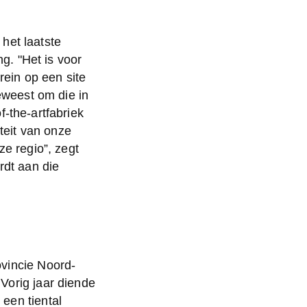
et laatste 
 "Het is voor 
ein op een site 
eweest om die in 
the-artfabriek 
teit van onze 
e regio”, zegt 
dt aan die 
ovincie Noord-
Vorig jaar diende 
een tiental 