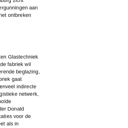
burg zicht 
ergunningen aan 
et ontbreken 
en Glastechniek 
e fabriek wil 
rende beglazing, 
riek gaat 
nveel indirecte 
istieke netwerk, 
olde 
der Donald 
aties voor de 
 als in 