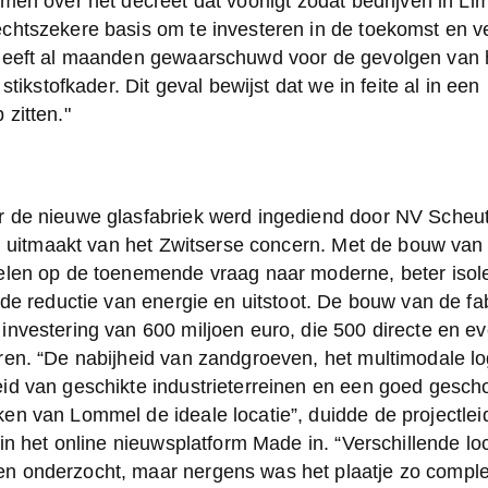
men over het decreet dat voorligt zodat bedrijven in Lim
chtszekere basis om te investeren in de toekomst en v
heeft al maanden gewaarschuwd voor de gevolgen van h
 stikstofkader. Dit geval bewijst dat we in feite al in een 
zitten." 
 de nieuwe glasfabriek werd ingediend door NV Scheut
el uitmaakt van het Zwitserse concern. Met de bouw van d
elen op de toenemende vraag naar moderne, beter isole
 de reductie van energie en uitstoot. De bouw van de fab
nvestering van 600 miljoen euro, die 500 directe en eve
en. “De nabijheid van zandgroeven, het multimodale log
id van geschikte industrieterreinen en een goed gescho
en van Lommel de ideale locatie”, duidde de projectlei
 in het online nieuwsplatform Made in. “Verschillende loc
 onderzocht, maar nergens was het plaatje zo compleet