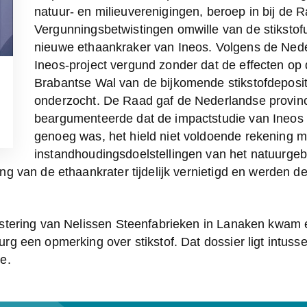
natuur- en milieuverenigingen, beroep in bij de R
Vergunningsbetwistingen omwille van de stikstofui
nieuwe ethaankraker van Ineos. Volgens de Nede
Ineos-project vergund zonder dat de effecten op d
Brabantse Wal van de bijkomende stikstofdeposit
onderzocht. De Raad gaf de Nederlandse provincie
beargumenteerde dat de impactstudie van Ineos "n
genoeg was, het hield niet voldoende rekening me
instandhoudingsdoelstellingen van het natuurgebi
g van de ethaankrater tijdelijk vernietigd en werden d
stering van Nelissen Steenfabrieken in Lanaken kwam er
g een opmerking over stikstof. Dat dossier ligt intussen
e.