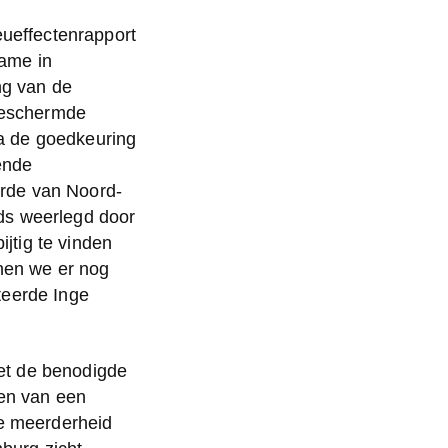
ueffectenrapport 
me in 
g van de 
beschermde 
a de goedkeuring 
nde 
rde van Noord-
s weerlegd door 
jtig te vinden 
nen we er nog 
eerde Inge 
et de benodigde 
en van een 
e meerderheid 