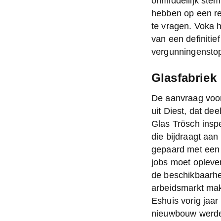
onmiddellijk stem
hebben op een re
te vragen. Voka 
van een definitief
vergunningenstop 
Glasfabriek
De aanvraag voor
uit Diest, dat de
Glas Trösch insp
die bijdraagt aan
gepaard met een i
jobs moet oplever
de beschikbaarhe
arbeidsmarkt mak
Eshuis vorig jaar
nieuwbouw werden