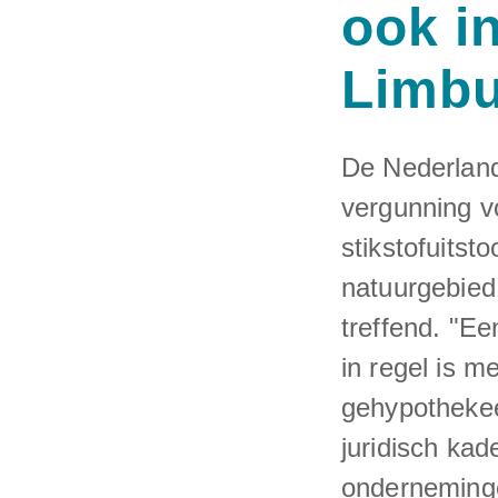
ook i
Limbu
De Nederland
vergunning v
stikstofuitst
natuurgebied.
treffend. "Ee
in regel is m
gehypothekee
juridisch ka
ondernemingen