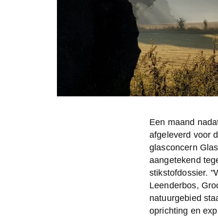
Een maand nadat 
afgeleverd voor 
glasconcern Glas
aangetekend tege
stikstofdossier.
Leenderbos, Groo
natuurgebied staa
oprichting en expl