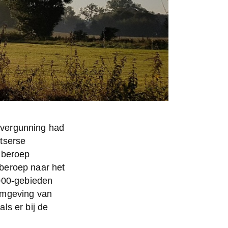
vergunning had 
serse 
beroep 
eroep naar het 
000-gebieden 
mgeving van 
s er bij de 