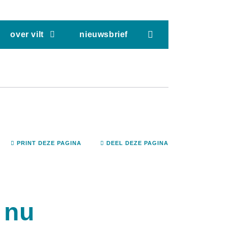
screenreader.hea
over vilt
nieuwsbrief
PRINT DEZE PAGINA
DEEL DEZE PAGINA
 nu