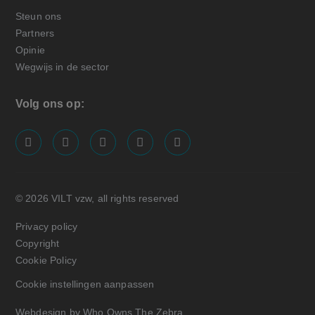
Steun ons
Partners
Opinie
Wegwijs in de sector
Volg ons op:
screenreader.visit us on our facebook page: https://
screenreader.visit us on our linkedin page: ht
screenreader.visit us on our instagram
screenreader.visit us on our x pa
screenreader.visit us on o
© 2026 VILT vzw, all rights reserved
Privacy policy
Copyright
Cookie Policy
Cookie instellingen aanpassen
Webdesign by Who Owns The Zebra