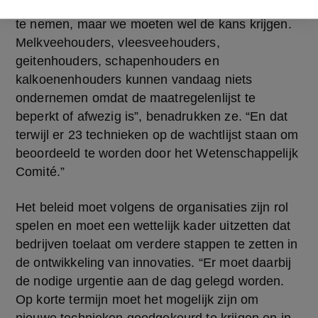
“Wij zijn ook bereid onze verantwoordelijkheid op 
te nemen, maar we moeten wel de kans krijgen. 
Melkveehouders, vleesveehouders, 
geitenhouders, schapenhouders en 
kalkoenenhouders kunnen vandaag niets 
ondernemen omdat de maatregelenlijst te 
beperkt of afwezig is”, benadrukken ze. “En dat 
terwijl er 23 technieken op de wachtlijst staan om 
beoordeeld te worden door het Wetenschappelijk 
Comité.”
Het beleid moet volgens de organisaties zijn rol 
spelen en moet een wettelijk kader uitzetten dat 
bedrijven toelaat om verdere stappen te zetten in 
de ontwikkeling van innovaties. “Er moet daarbij 
de nodige urgentie aan de dag gelegd worden. 
Op korte termijn moet het mogelijk zijn om 