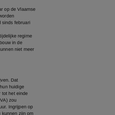
aar op de Vlaamse 
worden 
sinds februari 
jdelijke regime 
dbouw in de 
kunnen niet meer 
ven. Dat 
un huidige 
tot het einde 
VA) zou 
ur. Ingrijpen op 
 kunnen zijn om 