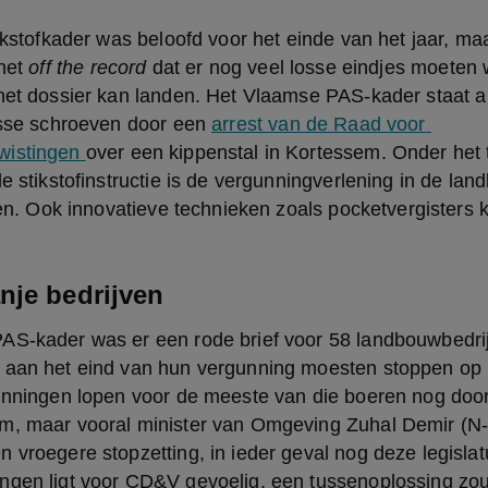
tikstofkader was beloofd voor het einde van het jaar, m
het 
off the record
 dat er nog veel losse eindjes moeten 
het dossier kan landen. Het Vlaamse PAS-kader staat al 
osse schroeven door een 
arrest van de Raad voor 
istingen 
over een kippenstal in Kortessem. Onder het ti
le stikstofinstructie is de vergunningverlening in de lan
llen. Ook innovatieve technieken zoals pocketvergisters 
nje bedrijven
AS-kader was er een rode brief voor 58 landbouwbedrij
 aan het eind van hun vergunning moesten stoppen op h
unningen lopen voor de meeste van die boeren nog door 
m, maar vooral minister van Omgeving Zuhal Demir (N-
 vroegere stopzetting, in ieder geval nog deze legislatu
ngen ligt voor CD&V gevoelig, een tussenoplossing zou