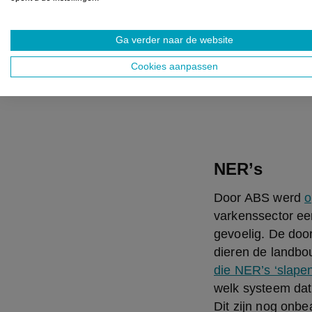
derde van die bed
9 SEPTEMBER
Ga verder naar de website
Cookies aanpassen
Lees meer
NER’s
Door ABS werd 
o
varkenssector een
gevoelig. De doo
dieren de landb
die NER’s ‘slapen
welk systeem dat
Dit zijn nog onbe