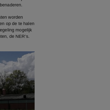
n benaderen.
sten worden 
n op de te halen 
egeling mogelijk 
hten, de NER’s.