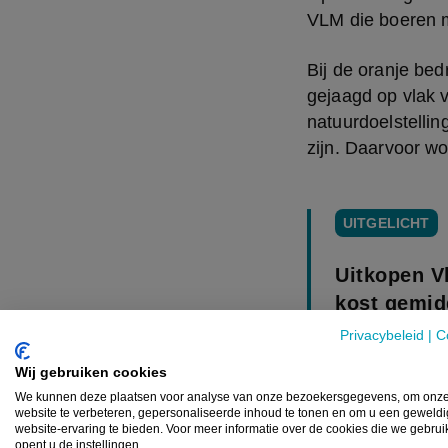
VLM die boeren me
Bij de oranje bed
gejaagd op vlak 
natuurdoelstellin
zijn. Daarvoor wo
UITGELICHT
Uitkopen V
kost gemid
bedrijf
Privacybeleid
|
C
NIEUWS
Wij gebruiken cookies
We kunnen deze plaatsen voor analyse van onze bezoekersgegevens, om onz
Sinds 2017 werde
website te verbeteren, gepersonaliseerde inhoud te tonen en om u een geweld
uitgekocht voor e
website-ervaring te bieden. Voor meer informatie over de cookies die we gebru
opent u de instellingen.