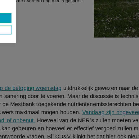
rijven is de overheid nog niet in gesprek.
 2021
p de betoging woensdag
 uitdrukkelijk gewezen naar de
 sanering door te voeren. Maar de discussie is technisch
r de Mestbank toegekende nutriëntenemissierechten be
ouwers maximaal mogen houden. 
Vandaag zijn ongeveer
d’ of onbenut.
 Hoeveel van de NER’s zullen moeten ver
 kan gebeuren en hoeveel er effectief vergoed zullen m
antwoorde vragen. Bij CD&V klinkt het dat hier ook nieu