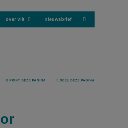
screenreader.hea
over vilt
nieuwsbrief
PRINT DEZE PAGINA
DEEL DEZE PAGINA
or