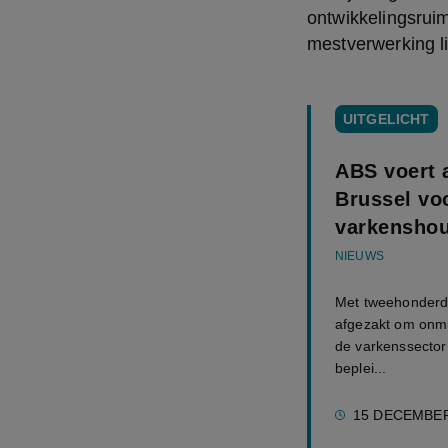
ontwikkelingsruim
mestverwerking li
UITGELICHT
ABS voert a
Brussel vo
varkensho
NIEUWS
Met tweehonderd 
afgezakt om onmid
de varkenssector
beplei...
15 DECEMBER