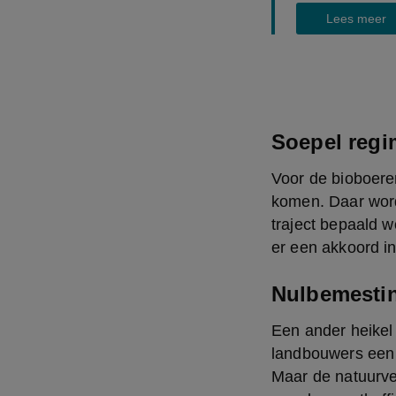
Lees meer
Soepel regi
Voor de bioboeren
komen. Daar word
traject bepaald wo
er een akkoord i
Nulbemesti
Een ander heikel
landbouwers een o
Maar de natuurver