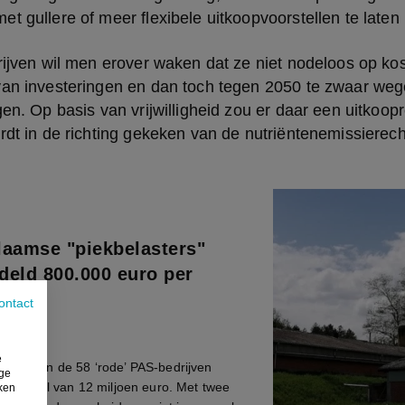
t gullere of meer flexibele uitkoopvoorstellen te late
rijven wil men erover waken dat ze niet nodeloos op ko
van investeringen en dan toch tegen 2050 te zwaar wege
gen. Op basis van vrijwilligheid zou er daar een uitkoopr
rdt in de richting gekeken van de nutriëntenemissierec
laamse "piekbelasters"
deld 800.000 euro per
ontact
e
n 15 van de 58 ‘rode’ PAS-bedrijven
ige
en totaal van 12 miljoen euro. Met twee
iken