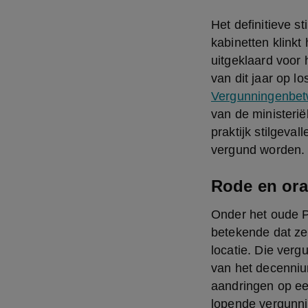
Het definitieve s
kabinetten klinkt 
uitgeklaard voor 
van dit jaar op l
Vergunningenbetw
van de ministerië
praktijk stilgeva
vergund worden.
Rode en ora
Onder het oude P
betekende dat ze
locatie. Die verg
van het decenniu
aandringen op een
lopende vergunni