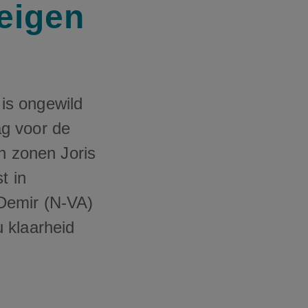
 eigen
is ongewild
ag voor de
n zonen Joris
t in
Demir (N-VA)
 klaarheid
.