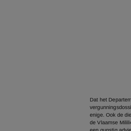
Dat het Departeme
vergunningsdossie
enige. Ook de di
de Vlaamse Milili
een gunstig advi