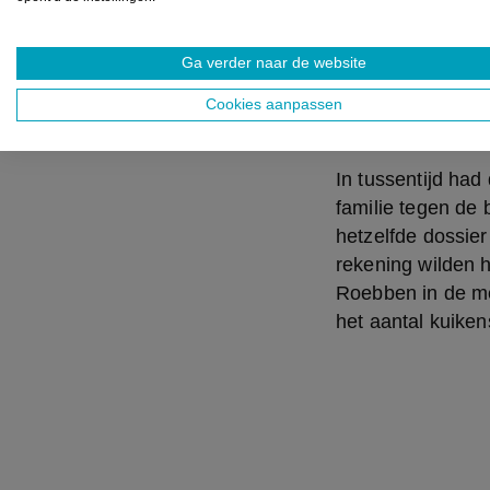
Familie Roebbe
Ga verder naar de website
Cookies aanpassen
Uitspraken 
In tussentijd had
familie tegen de b
hetzelfde dossier
rekening wilden h
Roebben in de me
het aantal kuiken