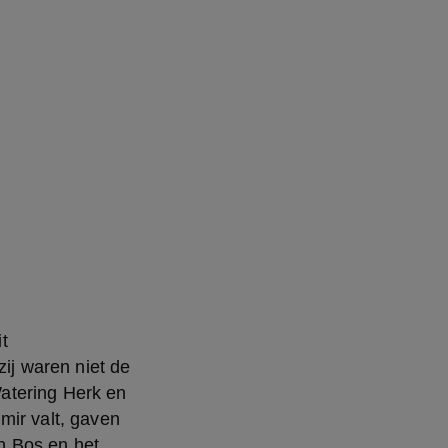
 
ij waren niet de 
atering Herk en 
ir valt, gaven 
 Bos en het 