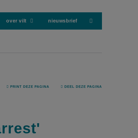
screenreader.hea
over vilt
nieuwsbrief
PRINT DEZE PAGINA
DEEL DEZE PAGINA
rrest'