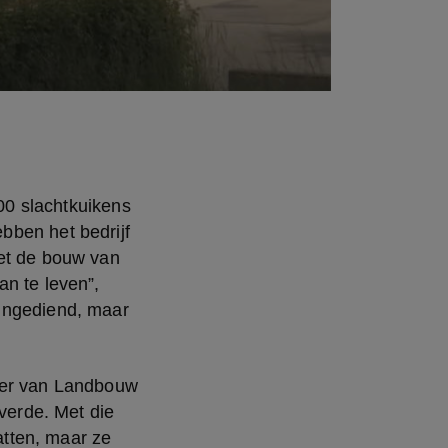
00 slachtkuikens 
ben het bedrijf 
et de bouw van 
n te leven”, 
ingediend, maar 
ter van Landbouw 
erde. Met die 
tten, maar ze 