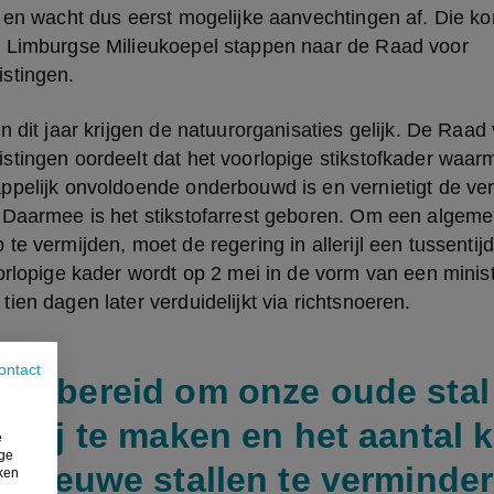
 en wacht dus eerst mogelijke aanvechtingen af. Die ko
 Limburgse Milieukoepel stappen naar de Raad voor 
stingen.
n dit jaar krijgen de natuurorganisaties gelijk. De Raad 
stingen oordeelt dat het voorlopige stikstofkader waar
ppelijk onvoldoende onderbouwd is en vernietigt de ver
 Daarmee is het stikstofarrest geboren. Om een algeme
te vermijden, moet de regering in allerijl een tussentijds
orlopige kader wordt op 2 mei in de vorm van een minister
ien dagen later verduidelijkt via richtsnoeren.
ontact
en bereid om onze oude stal
evrij te maken en het aantal 
e
ige
e nieuwe stallen te verminde
iken