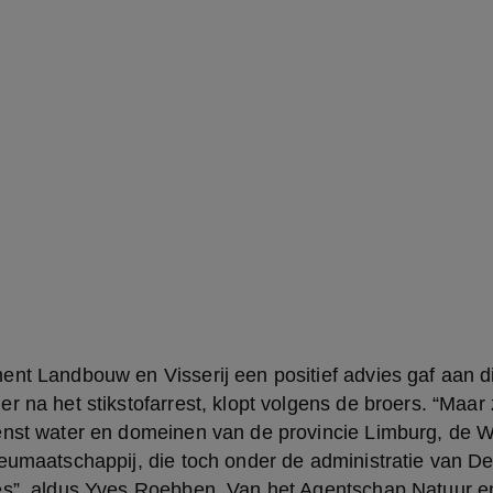
nt Landbouw en Visserij een positief advies gaf aan dit
r na het stikstofarrest, klopt volgens de broers. “Maar z
enst water en domeinen van de provincie Limburg, de W
eumaatschappij, die toch onder de administratie van Dem
es”, aldus Yves Roebben. Van het Agentschap Natuur en