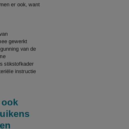
men er ook, want 
van 
mee gewerkt 
gunning van de 
ne 
 stikstofkader 
iële instructie 
 ook
kuikens
ren