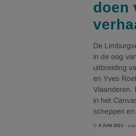
doen 
verha
De Limburgse
in de oog va
uitbreiding v
en Yves Roebb
Vlaanderen. 
in het Canva
scheppen en 
4 JUNI 2021
– Laat