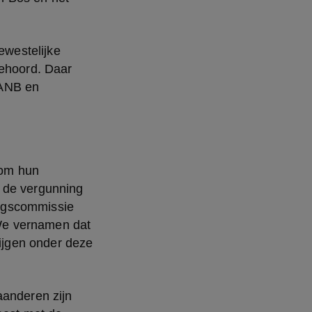
westelijke 
hoord. Daar 
ANB en 
om hun 
 de vergunning 
ngscommissie 
We vernamen dat 
jgen onder deze 
anderen zijn 