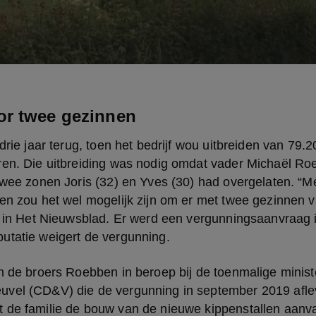
or twee gezinnen
drie jaar terug, toen het bedrijf wou uitbreiden van 79.2
en. Die uitbreiding was nodig omdat vader Michaël Roeb
twee zonen Joris (32) en Yves (30) had overgelaten. “M
en zou het wel mogelijk zijn om er met twee gezinnen va
ie in Het Nieuwsblad. Er werd een vergunningsaanvraag 
utatie weigert de vergunning.
an de broers Roebben in beroep bij de toenmalige minis
vel (CD&V) die de vergunning in september 2019 aflev
 de familie de bouw van de nieuwe kippenstallen aanva