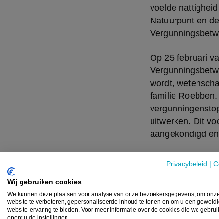
voelde nattigheid
Natuurpunt en de
Vergunningsbetwi
Op 25 februari va
Vergunningsbetwi
wordt, wetenscha
familie Roebben.
vergunningenstop 
uitwerken. Dit vo
aangekondigd en t
Privacybeleid
|
C
We war
Wij gebruiken cookies
emissi
We kunnen deze plaatsen voor analyse van onze bezoekersgegevens, om onz
website te verbeteren, gepersonaliseerde inhoud te tonen en om u een geweld
voor d
website-ervaring te bieden. Voor meer informatie over de cookies die we gebru
opent u de instellingen.