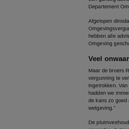
Departement Omge
Afgelopen dinsda
Omgevingsvergun
hebben alle advi
Omgeving gesch
Veel onwaa
Maar de broers R
vergunning te ve
ingetrokken. Van
hadden we immers
de kans zo goed 
wetgeving.”
De pluimveehouder