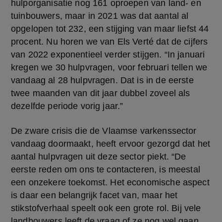
hulporganisatie nog 161 oproepen van land- en 
tuinbouwers, maar in 2021 was dat aantal al 
opgelopen tot 232, een stijging van maar liefst 44 
procent. Nu horen we van Els Verté dat de cijfers 
van 2022 exponentieel verder stijgen. “In januari 
kregen we 30 hulpvragen, voor februari tellen we 
vandaag al 28 hulpvragen. Dat is in de eerste 
twee maanden van dit jaar dubbel zoveel als 
dezelfde periode vorig jaar.”
De zware crisis die de Vlaamse varkenssector 
vandaag doormaakt, heeft ervoor gezorgd dat het 
aantal hulpvragen uit deze sector piekt. “De 
eerste reden om ons te contacteren, is meestal 
een onzekere toekomst. Het economische aspect 
is daar een belangrijk facet van, maar het 
stikstofverhaal speelt ook een grote rol. Bij vele 
landbouwers leeft de vraag of ze nog wel gaan 