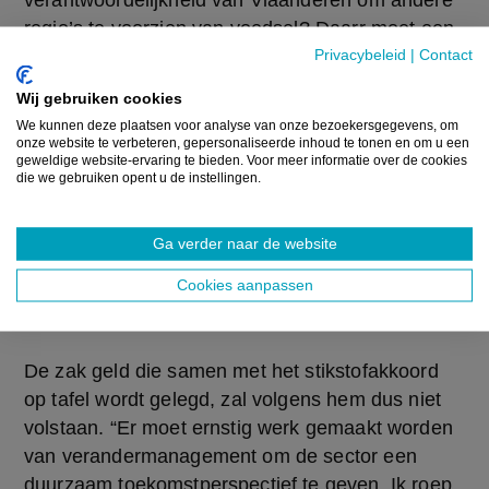
verantwoordelijkheid van Vlaanderen om andere 
regio’s te voorzien van voedsel? Daarr moet een 
debat over komen.”
Privacybeleid
|
Contact
Wij gebruiken cookies
De manier waarop sommige
We kunnen deze plaatsen voor analyse van onze bezoekersgegevens, om
politici, natuur- en
onze website te verbeteren, gepersonaliseerde inhoud te tonen en om u een
geweldige website-ervaring te bieden. Voor meer informatie over de cookies
milieuorganisaties en media
die we gebruiken opent u de instellingen.
vandaag de landbouw als boksbal
gebruiken om zich te profileren, is
Ga verder naar de website
totaal onverantwoord
Cookies aanpassen
Dirk Lips - Voorzitter Boeren op een Kruispunt
De zak geld die samen met het stikstofakkoord 
op tafel wordt gelegd, zal volgens hem dus niet 
volstaan. “Er moet ernstig werk gemaakt worden 
van verandermanagement om de sector een 
duurzaam toekomstperspectief te geven. Ik roep 