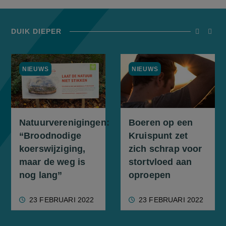
DUIK DIEPER
screenrea
scree
NIEUWS
NIEUWS
Natuurverenigingen:
Boeren op een
“Broodnodige
Kruispunt zet
koerswijziging,
zich schrap voor
maar de weg is
stortvloed aan
nog lang”
oproepen
23 FEBRUARI 2022
23 FEBRUARI 2022