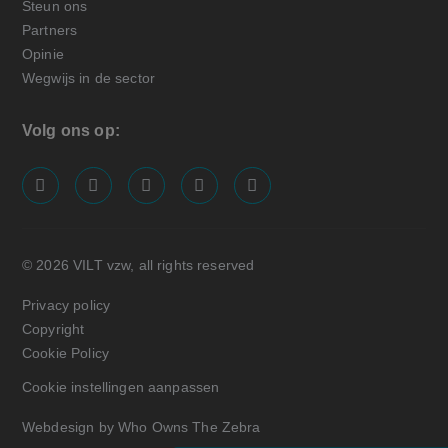
Steun ons
Partners
Opinie
Wegwijs in de sector
Volg ons op:
screenreader.visit us on our facebook page: https://
screenreader.visit us on our linkedin page: ht
screenreader.visit us on our instagram
screenreader.visit us on our x pa
screenreader.visit us on o
© 2026 VILT vzw, all rights reserved
Privacy policy
Copyright
Cookie Policy
Cookie instellingen aanpassen
Webdesign by Who Owns The Zebra