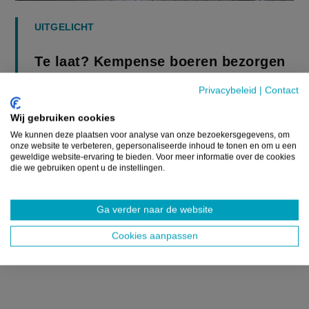
UITGELICHT
Te laat? Kempense boeren bezorgen
hartenkreet bij Jambon thuis
Privacybeleid
|
Contact
NIEUWS
Wij gebruiken cookies
Een groep Kempense boeren heeft woensdagochtend
We kunnen deze plaatsen voor analyse van onze bezoekersgegevens, om
onze website te verbeteren, gepersonaliseerde inhoud te tonen en om u een
een persoonlijke brief overhandigd op het thuisadres van
geweldige website-ervaring te bieden. Voor meer informatie over de cookies
Vlaams minister-president Jan Jambon (N-VA). Het betrof
die we gebruiken opent u de instellingen.
een persoonlij...
Ga verder naar de website
23 FEBRUARI 2022
Cookies aanpassen
Lees meer