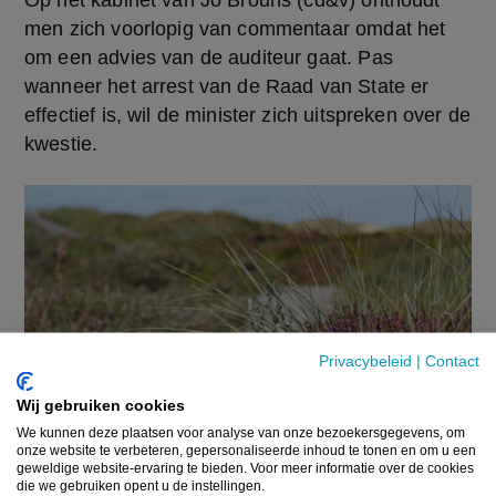
Op het kabinet van Jo Brouns (cd&v) onthoudt 
men zich voorlopig van commentaar omdat het 
om een advies van de auditeur gaat. Pas 
wanneer het arrest van de Raad van State er 
effectief is, wil de minister zich uitspreken over de 
kwestie.
Privacybeleid
|
Contact
Wij gebruiken cookies
We kunnen deze plaatsen voor analyse van onze bezoekersgegevens, om
onze website te verbeteren, gepersonaliseerde inhoud te tonen en om u een
geweldige website-ervaring te bieden. Voor meer informatie over de cookies
die we gebruiken opent u de instellingen.