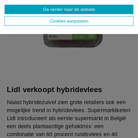
Ga verder naar de website
Cookies aanpassen
Lidl verkoopt hybridevlees
Naast hybridezuivel zien grote retailers ook een 
mogelijke trend in hybridevlees. Supermarktketen 
Lidl introduceert als eerste supermarkt in België 
een deels plantaardige gehaktmix: een 
combinatie van 60 procent rundsvlees en 40 