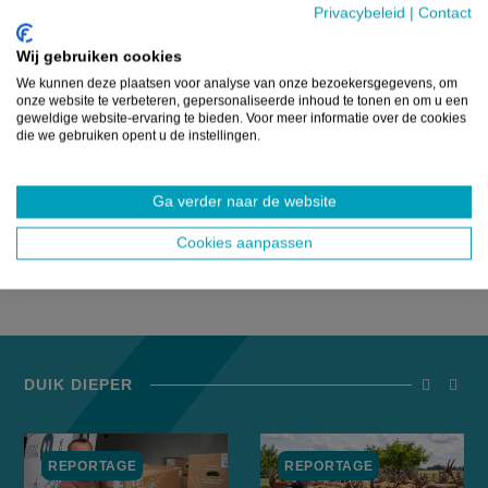
kippenstal.” 
Privacybeleid
|
Contact
Wij gebruiken cookies
We kunnen deze plaatsen voor analyse van onze bezoekersgegevens, om
onze website te verbeteren, gepersonaliseerde inhoud te tonen en om u een
geweldige website-ervaring te bieden. Voor meer informatie over de cookies
die we gebruiken opent u de instellingen.
Ga verder naar de website
Cookies aanpassen
DUIK DIEPER
screenrea
scree
REPORTAGE
REPORTAGE