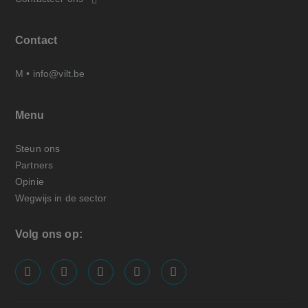
Contact
M •
info@vilt.be
Menu
Steun ons
Partners
Opinie
Wegwijs in de sector
Volg ons op:
screenreader.visit us on our facebook page: https://
screenreader.visit us on our linkedin page: ht
screenreader.visit us on our instagram
screenreader.visit us on our x pa
screenreader.visit us on o