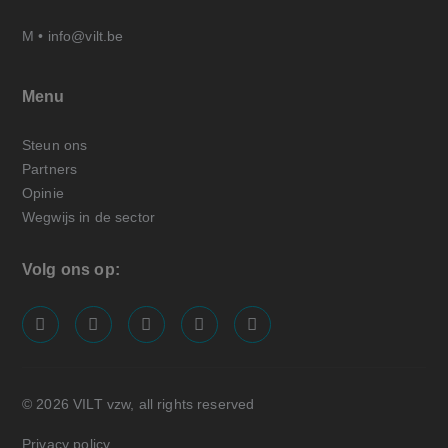
M •
info@vilt.be
Menu
Steun ons
Partners
Opinie
Wegwijs in de sector
Volg ons op:
screenreader.visit us on our facebook page: https://
screenreader.visit us on our linkedin page: ht
screenreader.visit us on our instagram
screenreader.visit us on our x pa
screenreader.visit us on o
© 2026 VILT vzw, all rights reserved
Privacy policy