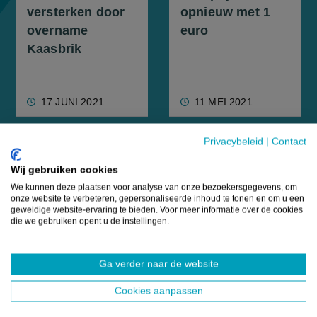
versterken door
opnieuw met 1
overname
euro
Kaasbrik
17 JUNI 2021
11 MEI 2021
Privacybeleid
|
Contact
Wij gebruiken cookies
We kunnen deze plaatsen voor analyse van onze bezoekersgegevens, om
onze website te verbeteren, gepersonaliseerde inhoud te tonen en om u een
Bron:
Eigen verslaggeving
geweldige website-ervaring te bieden. Voor meer informatie over de cookies
die we gebruiken opent u de instellingen.
GERELATEERDE ARTIKELS
Ga verder naar de website
NIEUWS
Cookies aanpassen
Inagro adviseert via BAM al