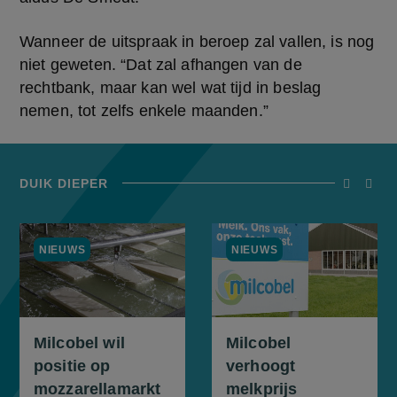
Wanneer de uitspraak in beroep zal vallen, is nog 
niet geweten. “Dat zal afhangen van de 
rechtbank, maar kan wel wat tijd in beslag 
nemen, tot zelfs enkele maanden.”
DUIK DIEPER
screenrea
scree
NIEUWS
NIEUWS
Milcobel wil
Milcobel
positie op
verhoogt
mozzarellamarkt
melkprijs