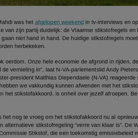
Mahdi was het 
afgelopen weekend
 in tv-interviews en op
 van zijn partij duidelijk: de Vlaamse stikstofregels en h
gaan niet hand in hand. De huidige stikstofregels moe
worden herbekeken.
k oerdom. Onze hele economie de afgrond in rijden, de
 de vernieling in”, laat N-VA-parlementslid Andy Pieters 
ter-president Matthias Diependaele (N-VA) reageerde s
hebben we vakkundig kunnen afwenden met het stikstof
 het stikstofakkoord, is onheil over jezelf afroepen. Be
s het nog te vroeg om het stikstofakkoord nu al opnieuw o
 alternatieve stikstofregeling “verre van klaar is”. De 
e Commissie Stikstof, die een toekomstig emissiebeleid m