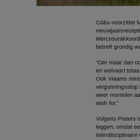
Cd&v-voorzitter 
nieuwjaarsreceptie
Mercosurakkoord 
betreft grondig 
“Oer maar dan oo
en welvaart totaal
Ook Vlaams minis
vergunningsstop 
weer morrelen aan
wish for.”
Volgens Pieters i
leggen, omdat een
Interdisciplinair