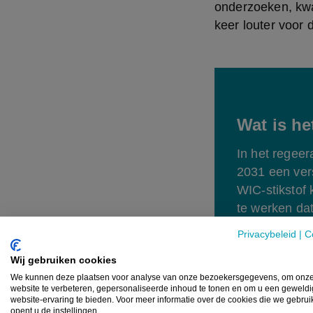
onderzoeken, kwa
keer louter voor d
Wat is he
In het regeer
2031 een vers
WIC-stikstof 
te werken dat
jaar moet he
Privacybeleid
|
C
Regering.
Wij gebruiken cookies
We kunnen deze plaatsen voor analyse van onze bezoekersgegevens, om onz
In juli vorig ja
website te verbeteren, gepersonaliseerde inhoud te tonen en om u een geweld
Omgeving en L
website-ervaring te bieden. Voor meer informatie over de cookies die we gebru
opent u de instellingen.