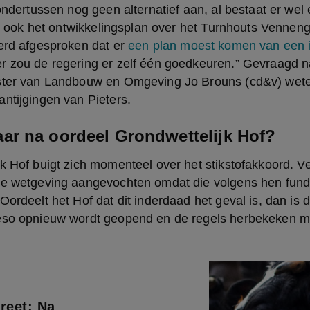
 ondertussen nog geen alternatief aan, al bestaat er wel
jft ook het ontwikkelingsplan over het Turnhouts Vennenge
erd afgesproken dat er 
een plan moest komen van een 
r zou de regering er zelf één goedkeuren.” Gevraagd na
ster van Landbouw en Omgeving Jo Brouns (cd&v) weten
ntijgingen van Pieters.
r na oordeel Grondwettelijk Hof?
k Hof buigt zich momenteel over het stikstofakkoord. Ve
de wetgeving aangevochten omdat die volgens hen fund
Oordeelt het Hof dat dit inderdaad het geval is, dan is d
ieso opnieuw wordt geopend en de regels herbekeken 
reet: Na