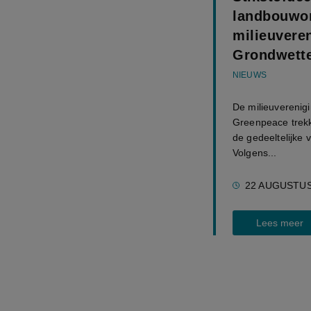
landbouwor
milieuvere
Grondwette
NIEUWS
De milieuverenig
Greenpeace trekk
de gedeeltelijke v
Volgens...
22 AUGUSTUS
Lees meer