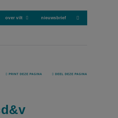
screenreader.hea
over vilt
nieuwsbrief
PRINT DEZE PAGINA
DEEL DEZE PAGINA
 cd&v