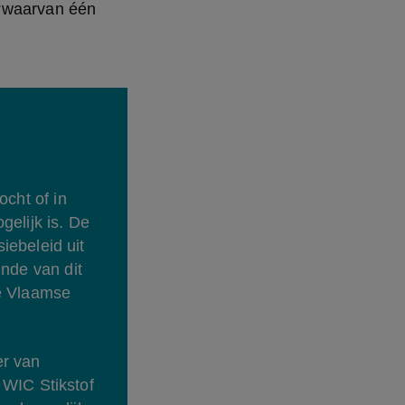
“waarvan één 
cht of in 
elijk is. De 
ebeleid uit 
nde van dit 
e Vlaamse 
r van 
WIC Stikstof 