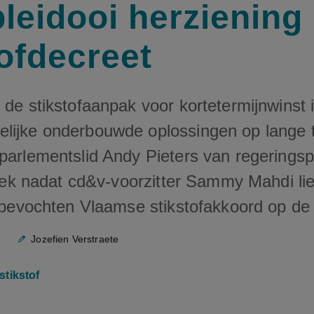
pleidooi herziening
tofdecreet
 de stikstofaanpak voor kortetermijnwinst 
lijke onderbouwde oplossingen op lange t
 parlementslid Andy Pieters van regerings
itiek nadat cd&v-voorzitter Sammy Mahdi li
elbevochten Vlaamse stikstofakkoord op de 
Jozefien Verstraete
stikstof