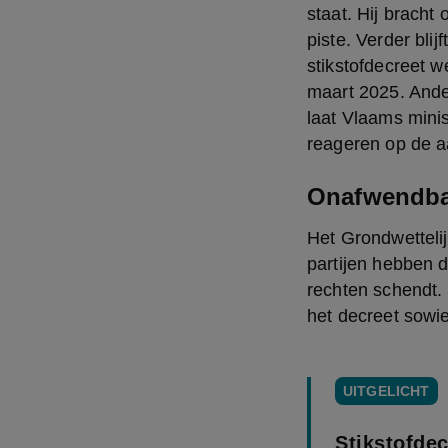
staat. Hij bracht
piste. Verder bli
stikstofdecreet w
maart 2025. Ande
laat Vlaams mini
reageren op de aa
Onafwendbaa
Het Grondwettelij
partijen hebben 
rechten schendt. 
het decreet sow
UITGELICHT
Stikstofdec