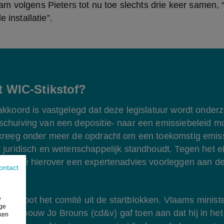
m volgens Pieters tot nu toe slechts drie keer samen, 
e installatie”.
t WIC-Stikstof?
akkoord is vastgelegd dat deze legislatuur wordt onderzo
chuiving van een depositie- naar een emissiebeleid mog
kreeg onder meer de opdracht om een toekomstig emissi
 juridisch en wetenschappelijk standhoudt. Tegen het ei
t comité hierover een expertenadvies voorleggen aan d
ontact
e
ar 
schoot het comité uit de startblokken. Vlaams ministe
ige
andbouw Jo Brouns (cd&v) gaf toen aan dat hij in het 
iken