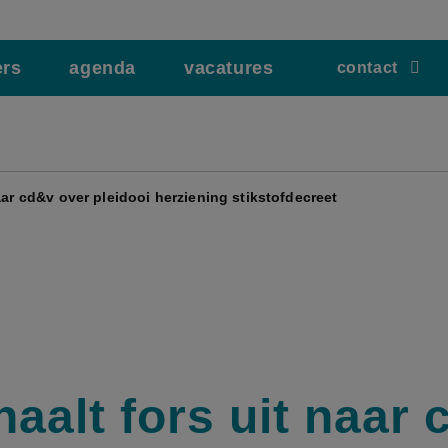
ers
agenda
vacatures
contact
aar cd&v over pleidooi herziening stikstofdecreet
haalt fors uit naar