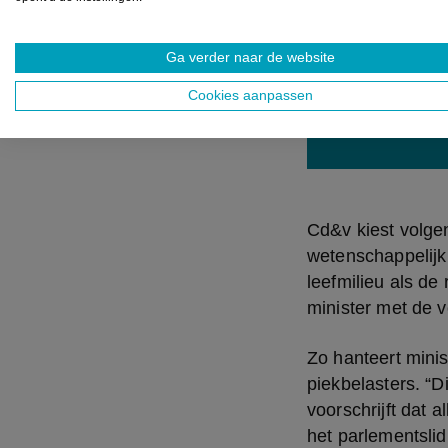
een eerste st
omstreden mod
planmatige aa
Ga verder naar de website
betrokkenhei
Cookies aanpassen
ontwikkeling 
Cd&v kiest volgens
wetenschappelijk
leefmilieu als de
minister met de v
Zo hanteert minis
piekbelasters. “Di
voorschrijft dat
het parlementslid 