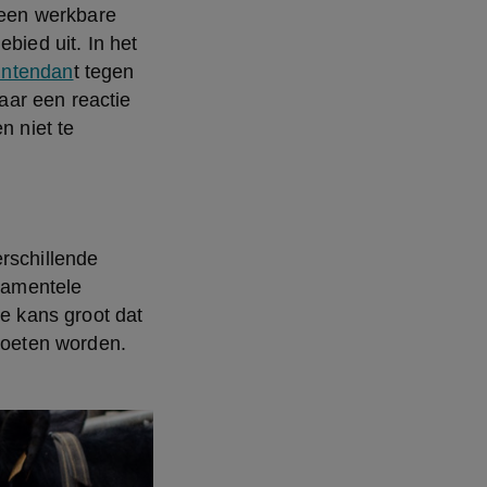
 een werkbare 
bied uit. In het 
intendan
t tegen 
ar een reactie 
 niet te 
rschillende 
amentele 
e kans groot dat 
moeten worden.