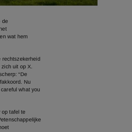
 de 
et 
ten wat hem 
 rechtszekerheid 
zich uit op X. 
cherp: “De 
akkoord. Nu 
 careful what you 
p tafel te 
Wetenschappelijke 
oet 