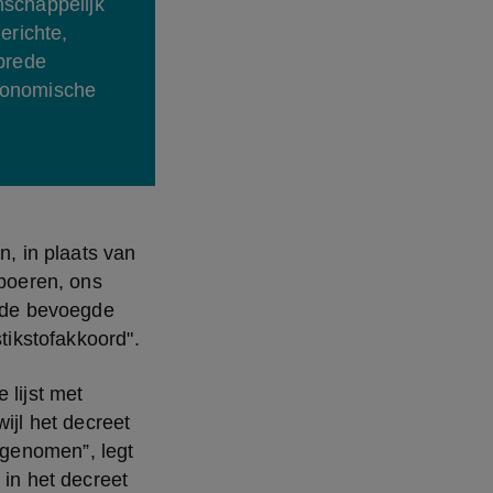
schappelijk 
richte, 
brede 
conomische 
, in plaats van 
oeren, ons 
 de bevoegde 
stikstofakkoord".
lijst met 
wijl het decreet 
genomen”, legt 
in het decreet 