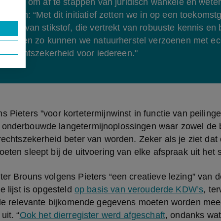
ap zag om af te stappen van juridisch wankele en weten
ellen: “Met dit initiatief zetten we in op een toekomstge
npak van stikstof, die vertrekt van robuuste kennis en 
d. Alleen zo kunnen we natuurherstel verzoenen met e
en rechtszekerheid voor iedereen."
 Pieters "voor kortetermijnwinst in functie van peilingen
 onderbouwde langetermijnoplossingen waar zowel de b
 rechtszekerheid beter van worden. Zeker als je ziet dat
oeten sleept bij de uitvoering van elke afspraak uit het 
ter Brouns volgens Pieters “een creatieve lezing” van de 
e lijst is opgesteld 
op basis van verouderde KDW’s
, ter
 alle relevante bijkomende gegevens moeten worden mee
uit. “
Ook het dierregister werd afgeschaft
, ondanks wat 