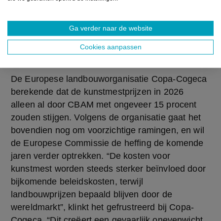
Controverse over heffing op ingevoerde
meststoffen nu de invoer met 80 procent
Ga verder naar de website
keldert
18 FEBRUARI 2026
Cookies aanpassen
De Europese landbouworganisatie Copa-Cogeca 
berekende dat de kunstmestprijzen in 2026 
alleen al door CBAM met ongeveer 15 procent 
zouden stijgen. Volgens de organisatie gaat het 
bovendien nog om voorzichtige ramingen, en wil 
de Europese Commissie de heffing de komende 
jaren verder optrekken. “De kosten voor 
kunstmest worden steeds sterker beïnvloed door 
bijkomende beleidskosten, terwijl 
landbouwprijzen bepaald blijven door de 
wereldmarkt”, klinkt het gefrustreerd bij Copa-
Cogeca. “Dit creëert een gevaarlijk onevenwicht 