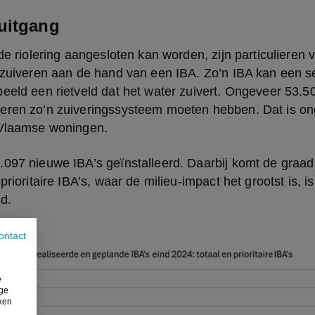
uitgang
de riolering aangesloten kan worden, zijn particulieren ve
 zuiveren aan de hand van een IBA. Zo’n IBA kan een sep
eeld een rietveld dat het water zuivert. Ongeveer 53.5
eren zo’n zuiveringssysteem moeten hebben. Dat is on
 Vlaamse woningen.
097 nieuwe IBA’s geïnstalleerd. Daarbij komt de graad 
prioritaire IBA’s, waar de milieu-impact het grootst is, is
d.
ontact
e
ige
iken