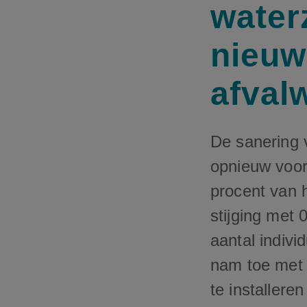
water
nieuwe
afval
De sanering 
opnieuw vooru
procent van 
stijging met 
aantal indivi
nam toe met 
te installeren