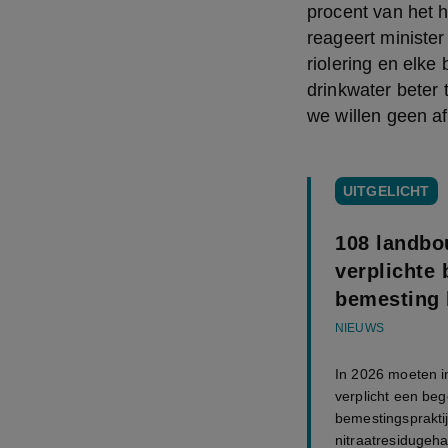
procent van het h
reageert minister
riolering en elke
drinkwater beter
we willen geen af
UITGELICHT
108 landbo
verplichte
bemesting b
NIEUWS
In 2026 moeten in
verplicht een beg
bemestingspraktij
nitraatresidugeha