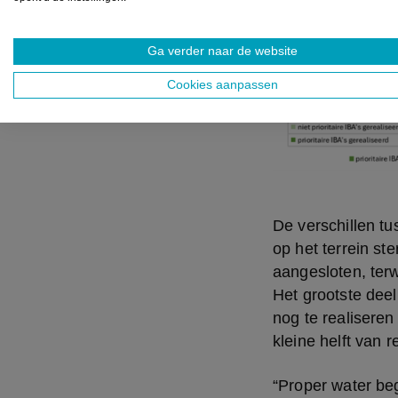
Ga verder naar de website
Cookies aanpassen
De verschillen tu
op het terrein st
aangesloten, terw
Het grootste deel
nog te realiseren
kleine helft van r
“Proper water beg