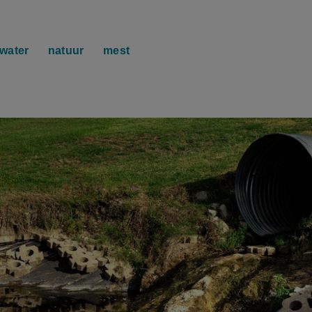
water
natuur
mest