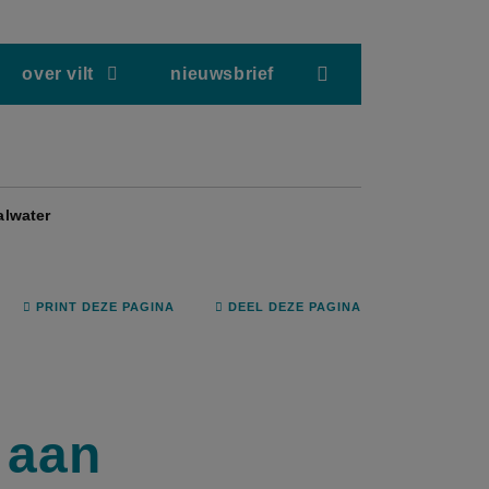
screenreader.hea
over vilt
nieuwsbrief
alwater
PRINT DEZE PAGINA
DEEL DEZE PAGINA
 aan