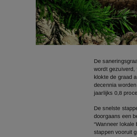
De saneringsgraad
wordt gezuiverd, v
klokte de graad a
decennia worden 
jaarlijks 0,8 proce
De snelste stappe
doorgaans een bep
“Wanneer lokale b
stappen vooruit 