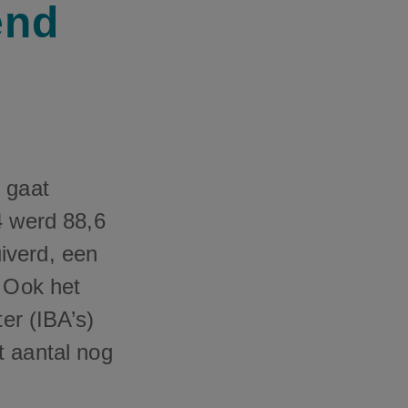
end
 gaat
4 werd 88,6
iverd, een
. Ook het
er (IBA’s)
t aantal nog