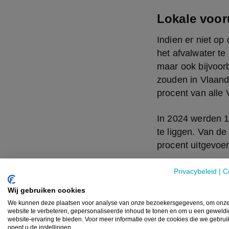
Lokale voor
Indien er niet op 
het afvalwater te
maar ook bijvoorb
zouden in Vlaand
procent van alle
In 2024 werden 1.
te liggen. Van de 
procent uitgevoer
Privacybeleid
|
C
Wij gebruiken cookies
We kunnen deze plaatsen voor analyse van onze bezoekersgegevens, om onz
website te verbeteren, gepersonaliseerde inhoud te tonen en om u een geweld
website-ervaring te bieden. Voor meer informatie over de cookies die we gebru
opent u de instellingen.