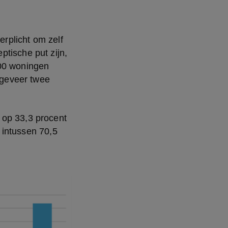
rplicht om zelf 
tische put zijn, 
00 woningen 
geveer twee 
op 33,3 procent 
 intussen 70,5 