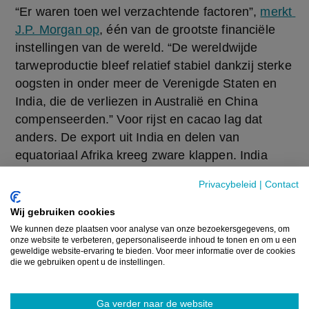
“Er waren toen wel verzachtende factoren”, 
merkt 
J.P. Morgan op
, één van de grootste financiële 
instellingen van de wereld. “De wereldwijde 
tarweproductie bleef relatief stabiel dankzij sterke 
oogsten in onder meer de Verenigde Staten en 
India, die de verliezen in Australië en China 
compenseerden.” Voor rijst en cacao lag dat 
anders. De export uit India en delen van 
equatoriaal Afrika kreeg zware klappen. India 
voerde 
zelfs exportbeperkingen
 in om de 
Privacybeleid
|
Contact
binnenlandse bevoorrading van rijst veilig te 
stellen.
Wij gebruiken cookies
We kunnen deze plaatsen voor analyse van onze bezoekersgegevens, om
onze website te verbeteren, gepersonaliseerde inhoud te tonen en om u een
Volgens economen van J.P. Morgan dreigt de 
geweldige website-ervaring te bieden. Voor meer informatie over de cookies
impact deze keer toch anders te zijn. De landen 
die we gebruiken opent u de instellingen.
die het kwetsbaarst zijn voor productieverliezen 
door El Niño behoren namelijk ook tot de grootste 
Ga verder naar de website