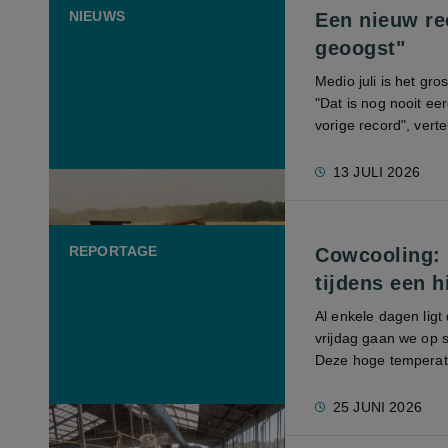
NIEUWS
Een nieuw re
geoogst"
Medio juli is het gr
"Dat is nog nooit e
vorige record", verte
13 JULI 2026
REPORTAGE
Cowcooling: 
tijdens een h
Al enkele dagen lig
vrijdag gaan we op s
Deze hoge temperatur
25 JUNI 2026