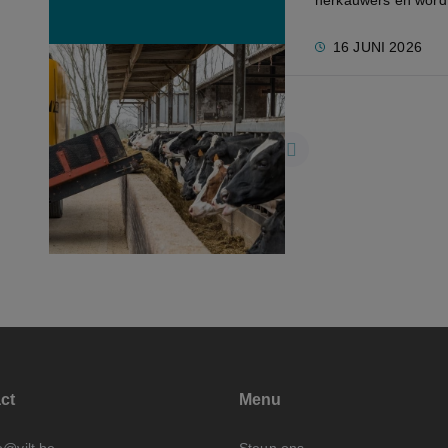
herkauwers en wordt 
16 JUNI 2026
1
2
3
...
73
ct
Menu