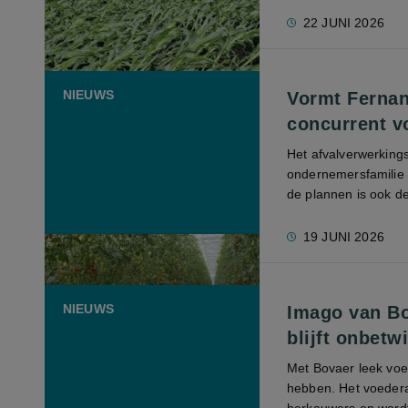
22 JUNI 2026
NIEUWS
Vormt Fernan
concurrent v
Het afvalverwerking
ondernemersfamilie H
de plannen is ook d
19 JUNI 2026
NIEUWS
Imago van Bo
blijft onbetwi
Met Bovaer leek vo
hebben. Het voedera