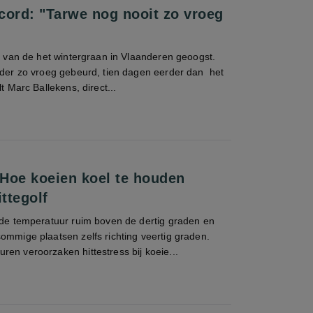
cord: "Tarwe nog nooit zo vroeg
os van de het wintergraan in Vlaanderen geoogst.
erder zo vroeg gebeurd, tien dagen eerder dan het
lt Marc Ballekens, direct...
Hoe koeien koel te houden
ittegolf
t de temperatuur ruim boven de dertig graden en
ommige plaatsen zelfs richting veertig graden.
en veroorzaken hittestress bij koeie...