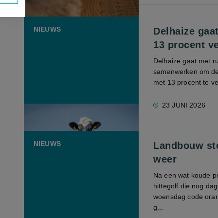
NIEUWS
Delhaize gaa
13 procent v
Delhaize gaat met r
samenwerken om de C
met 13 procent te v
23 JUNI 2026
NIEUWS
Landbouw ste
weer
Na een wat koude pe
hittegolf die nog d
woensdag code oranj
g...