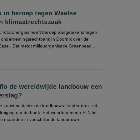
s in beroep tegen Waalse
n klimaatrechtszaak
t TotalEnergies heeft beroep aangetekend tegen
e ondernemingsrechtbank in Doornik over de
ase'. Dat meldt milieuorganisatie Greenpeac...
iño de wereldwijde landbouw een
erslag?
de kunstmestcrisis de landbouw al onder druk zet,
dreiging om de hoek. Het weerfenomeen El Niño
 maanden in verschillende landbouwre...