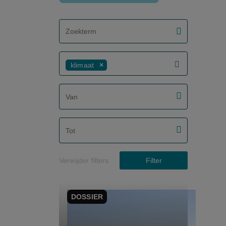
screenreader.filter search label
klimaat
screenreader.filter from date label
screenreader.filter to date label
Verwijder filters
Filter
DOSSIER