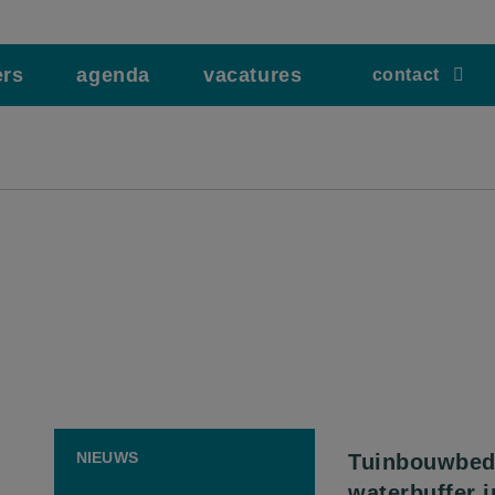
ers
agenda
vacatures
contact
NIEUWS
Tuinbouwbedr
waterbuffer i