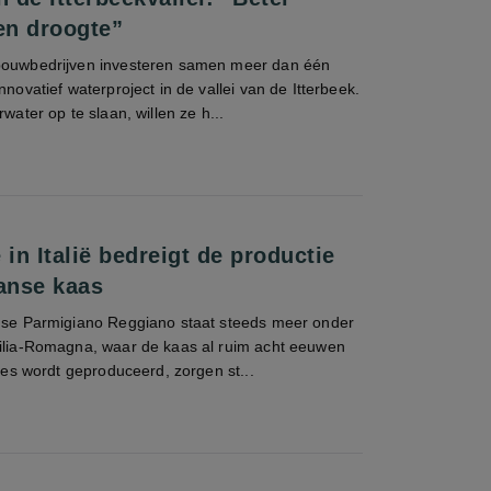
en droogte”
nbouwbedrijven investeren samen meer dan één
nnovatief waterproject in de vallei van de Itterbeek.
rwater op te slaan, willen ze h...
 in Italië bedreigt de productie
anse kaas
anse Parmigiano Reggiano staat steeds meer onder
milia-Romagna, waar de kaas al ruim acht eeuwen
ties wordt geproduceerd, zorgen st...