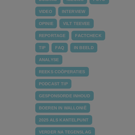
VIDEO
INTERVIEW
OPINIE
VILT TEEVEE
REPORTAGE
FACTCHECK
TIP
FAQ
IN BEELD
ANALYSE
REEKS COÖPERATIES
PODCAST TIP
GESPONSORDE INHOUD
BOEREN IN WALLONIË
2025 ALS KANTELPUNT
VERDER NA TEGENSLAG