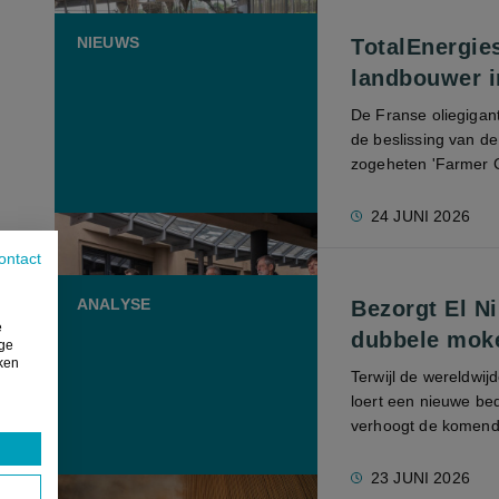
NIEUWS
TotalEnergie
landbouwer i
De Franse oliegigan
de beslissing van d
zogeheten 'Farmer C
24 JUNI 2026
ontact
ANALYSE
Bezorgt El N
e
dubbele mok
ige
iken
Terwijl de wereldwij
loert een nieuwe be
verhoogt de komende
23 JUNI 2026