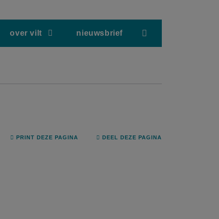
screenreader.hea
over vilt
nieuwsbrief
PRINT DEZE PAGINA
DEEL DEZE PAGINA