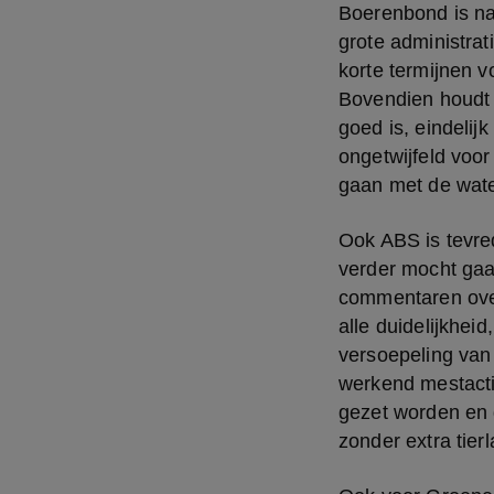
Boerenbond is na
grote administrat
korte termijnen v
Bovendien houdt h
goed is, eindelijk
ongetwijfeld voor
gaan met de wate
Ook ABS is tevred
verder mocht gaan
commentaren over
alle duidelijkhei
versoepeling van 
werkend mestacti
gezet worden en 
zonder extra tierl