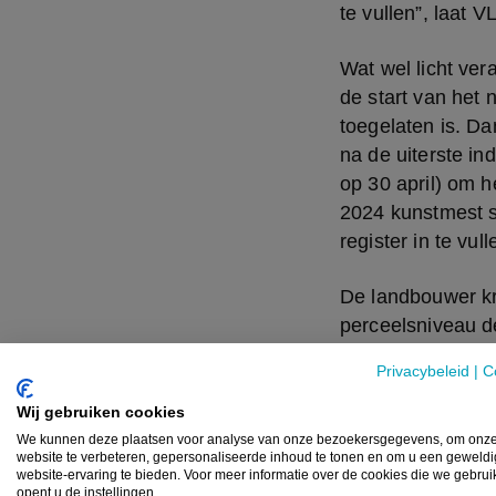
te vullen”, laat 
Wat wel licht ver
de start van het 
toegelaten is. Da
na de uiterste i
op 30 april) om h
2024 kunstmest str
register in te vull
De landbouwer kr
perceelsniveau de
aangepast. Aan d
Privacybeleid
|
C
steeds het percee
naam en de hoev
Wij gebruiken cookies
We kunnen deze plaatsen voor analyse van onze bezoekersgegevens, om onz
website te verbeteren, gepersonaliseerde inhoud te tonen en om u een geweld
website-ervaring te bieden. Voor meer informatie over de cookies die we gebru
opent u de instellingen.