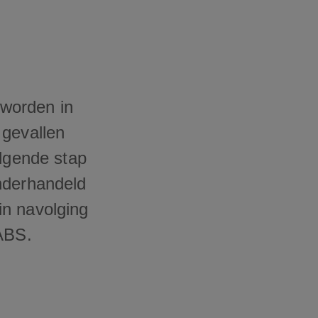
worden in
 gevallen
olgende stap
nderhandeld
in navolging
 ABS.