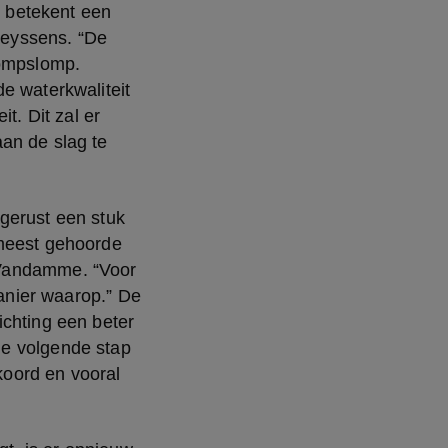
 betekent een 
Ceyssens. “De 
ompslomp. 
e waterkwaliteit 
. Dit zal er 
an de slag te 
gerust een stuk 
meest gehoorde 
 Vandamme. “Voor 
anier waarop.” De 
chting een beter 
e volgende stap 
oord en vooral 