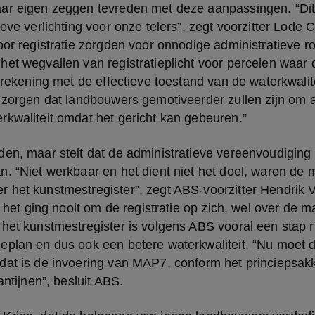
ar eigen zeggen tevreden met deze aanpassingen. “Dit
ieve verlichting voor onze telers”, zegt voorzitter Lode 
oor registratie zorgden voor onnodige administratieve r
et wegvallen van registratieplicht voor percelen waar d
 rekening met de effectieve toestand van de waterkwaliteit
 zorgen dat landbouwers gemotiveerder zullen zijn om a
rkwaliteit omdat het gericht kan gebeuren.”
en, maar stelt dat de administratieve vereenvoudiging 
. “Niet werkbaar en het dient niet het doel, waren de 
 het kunstmestregister”, zegt ABS-voorzitter Hendrik
d, het ging nooit om de registratie op zich, wel over de m
het kunstmestregister is volgens ABS vooral een stap ri
eplan en dus ook een betere waterkwaliteit. “Nu moet d
dat is de invoering van MAP7, conform het princiepsakk
antijnen”, besluit ABS.