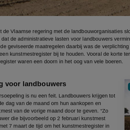
at de Vlaamse regering met de landbouworganisaties slo
at de administratieve lasten voor landbouwers vermin
de geviseerde maatregelen daarbij was de verplichting 
n kunstmestregister bij te houden. Vooral de korte ter
t register waren een doorn in het oog van vele boeren.
g voor landbouwers
oepeling is nu een feit. Landbouwers krijgen tot 
de dag van de maand om hun aankopen en 
tmest van de vorige maand door te geven. “Zo 
uwer die bijvoorbeeld op 2 februari kunstmest 
met 7 maart de tijd om het kunstmestregister in 