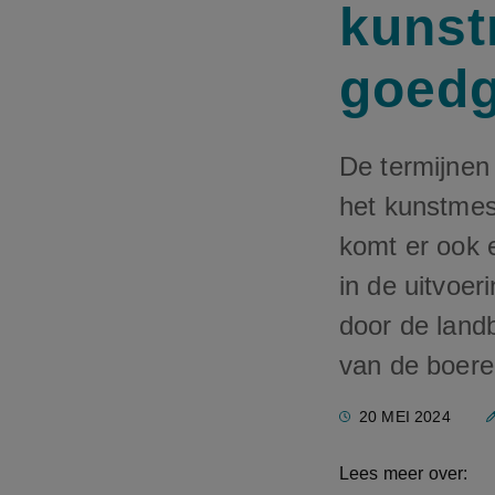
kunst
goed
De termijnen
het kunstmes
komt er ook e
in de uitvoe
door de land
van de boere
20 MEI 2024
Lees meer over: