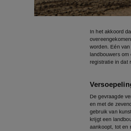
In het akkoord d
overeengekomen d
worden. Eén van 
landbouwers om ee
registratie in da
Versoepelin
De gevraagde vers
en met de zeven
gebruik van kuns
krijgt een landbo
aankoopt, tot en 