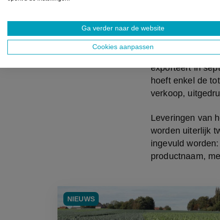
Niet voor h
Ga verder naar de website
Voor de kunstmest
verkopen tot maxi
Cookies aanpassen
maand na de maan
exporteert in sept
hoeft enkel de to
verkoop, uitgedr
Leveringen van h
worden uiterlijk
ingevuld worden:
productnaam, mes
NIEUWS