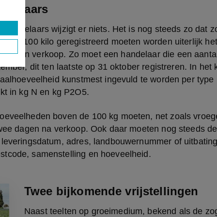
andelaars
handelaars wijzigt er niets. Het is nog steeds zo dat zo
maal 100 kilo geregistreerd moeten worden uiterlijk het
d van verkoop. Zo moet een handelaar die een aantal
ember, dit ten laatste op 31 oktober registreren. In het 
taalhoeveelheid kunstmest ingevuld te worden per type (
ukt in kg N en kg P2O5.
oeveelheden boven de 100 kg moeten, net zoals vroeger
 twee dagen na verkoop. Ook daar moeten nog steeds de
 leveringsdatum, adres, landbouwernummer of uitbatin
tcode, samenstelling en hoeveelheid.
Twee bijkomende vrijstellingen
Naast teelten op groeimedium, bekend als de z