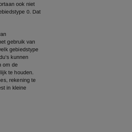
rtaan ook niet 
biedstype 0. Dat 
an 
et gebruik van 
welk gebiedstype 
idu’s kunnen 
n om de 
ijk te houden. 
s, rekening te 
t in kleine 