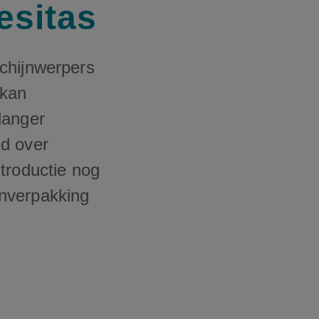
esitas
chijnwerpers
 kan
langer
id over
troductie nog
enverpakking