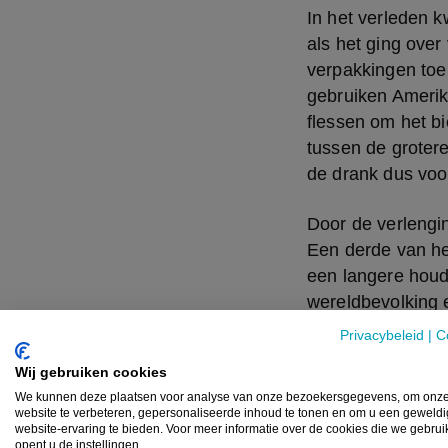
In het verleden 
als het ging over
verpakkingen toe
gebruiken Amerika
flessen om het bi
tussen de grotere
de drank dus voor
Door de verlengi
Een derde van he
een langere houdb
wereldbevolking 
verpakkingsindus
Privacybeleid
|
C
stelt budgetten v
Wij gebruiken cookies
We kunnen deze plaatsen voor analyse van onze bezoekersgegevens, om onz
website te verbeteren, gepersonaliseerde inhoud te tonen en om u een geweld
Het ene
website-ervaring te bieden. Voor meer informatie over de cookies die we gebru
opent u de instellingen.