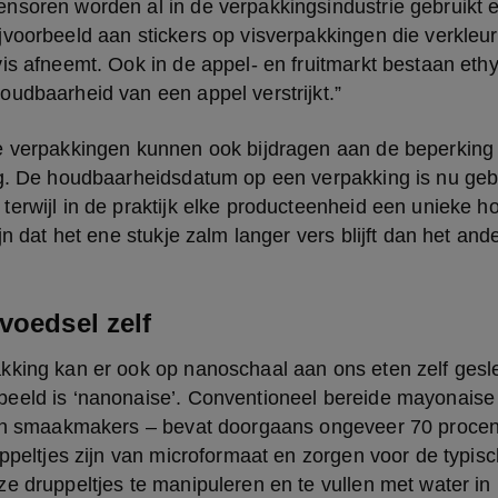
soren worden al in de verpakkingsindustrie gebruikt en 
voorbeeld aan stickers op visverpakkingen die verkleur
is afneemt. Ook in de appel- en fruitmarkt bestaan ethy
oudbaarheid van een appel verstrijkt.”
e verpakkingen kunnen ook bijdragen aan de beperking 
ng. De houdbaarheidsdatum op een verpakking is nu geb
erwijl in de praktijk elke producteenheid een unieke h
jn dat het ene stukje zalm langer vers blijft dan het ande
voedsel zelf
kking kan er ook op nanoschaal aan ons eten zelf gesle
eeld is ‘nanonaise’. Conventioneel bereide mayonaise –
 en smaakmakers – bevat doorgaans ongeveer 70 procent
uppeltjes zijn van microformaat en zorgen voor de typisc
e druppeltjes te manipuleren en te vullen met water in p