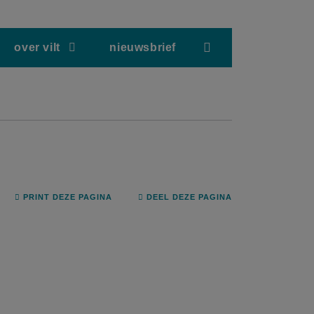
screenreader.hea
over vilt
nieuwsbrief
PRINT DEZE PAGINA
DEEL DEZE PAGINA