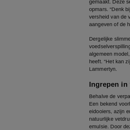
gemaakt. Deze sen
opmars. “Denk bij
versheid van de v
aangeven of de h
Dergelijke slimm
voedselverspilli
algemeen model, t
heeft. “Het kan zi
Lammertyn.
Ingrepen in 
Behalve de verpa
Een bekend voorb
eidooiers, azijn
natuurlijke vetdr
emulsie. Door dez