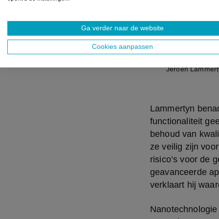
andere
nanote
Ga verder naar de website
Cookies aanpassen
unieke
Jeroen Lammert
Lammertyn benadr
functionaliteit g
behoud van kwalit
ze veilig zijn vo
risico’s voor de
geavanceerde appa
verklaart hij waa
Nanotechnologie 