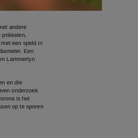
et andere 
prikkelen, 
met een speld in 
diameter. Een 
oen Lammertyn 
n en die 
uven onderzoek 
rona is het 
sen op te sporen 