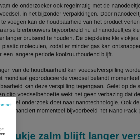
kwam de onderzoeker ook regelmatig met de nanodeeltjes
 voedsel, in het bijzonder verpakkingen. Door nanodeelt
 te voegen kan de houdbaarheid van het product verlen
anse bierbrouwers bijvoorbeeld nu al nanodeeltjes klei i
er langer bruisend te houden. De piepkleine kleivlokjes 
 plastic moleculen, zodat er minder gas kan ontsnappen
 een langere periode koolzuurhoudend blijft.
ngen van de houdbaarheid kan voedselverspilling worde
t mondiaal geproduceerde voedsel belandt momenteel i
aarheid kan deze verspilling tegengaan. Gelet op de st
en dito voedselbehoefte wekt het geen verbazing dat de
trie veel onderzoek doet naar nanotechnologie. Ook de
ontact
rij en financiert momenteel bijvoorbeeld het Nano Pack p
e
ige
 stukje zalm blijft langer ver
iken