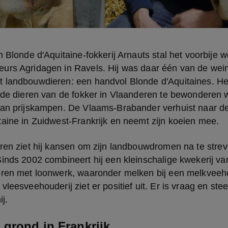
n Blonde d'Aquitaine-fokkerij Arnauts stal het voorbije
urs Agridagen in Ravels. Hij was daar één van de wein
 landbouwdieren: een handvol Blonde d'Aquitaines. He
 de dieren van de fokker in Vlaanderen te bewonderen w
aan prijskampen. De Vlaams-Brabander verhuist naar de
aine in Zuidwest-Frankrijk en neemt zijn koeien mee.
ren ziet hij kansen om zijn landbouwdromen na te streve
inds 2002 combineert hij een kleinschalige kwekerij va
eren met loonwerk, waaronder melken bij een melkveehou
vleesveehouderij ziet er positief uit. Er is vraag en ste
ij.
grond in Frankrijk