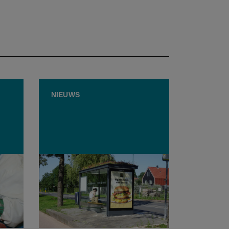
NIEUWS
Amsterdam bant vleesreclame
t
uit publieke ruimte
k om