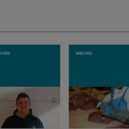
EUWS
NIEUWS
rige Benght maakt
Onderzoek in vleesketen:
uterie zonder E-
"Voedselverlies draait nie
rs: “Ik werk puur op het
alleen om afval, maar oo
 en de kruiden”
verloren waarde"