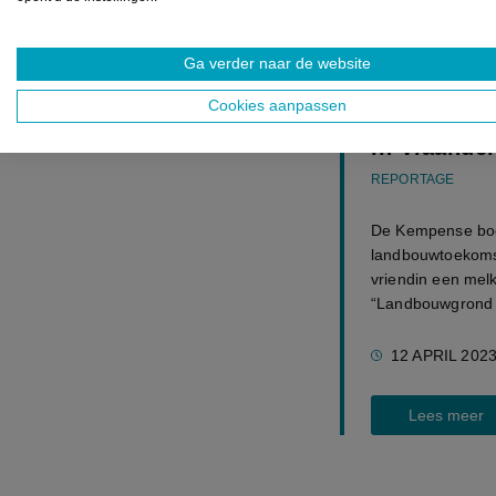
UITGELICHT
Ga verder naar de website
Kempense b
Cookies aanpassen
Denemarken
in Vlaande
REPORTAGE
De Kempense boe
landbouwtoekomst
vriendin een mel
“Landbouwgrond i
12 APRIL 202
Lees meer