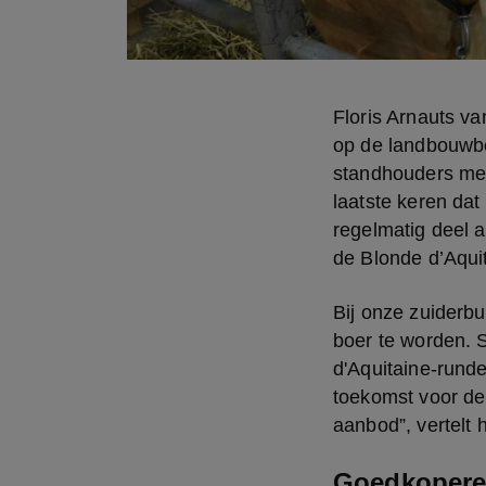
Floris Arnauts va
op de landbouwbe
standhouders met
laatste keren dat
regelmatig deel 
de Blonde d’Aquit
Bij onze zuiderbu
boer te worden. S
d'Aquitaine-rund
toekomst voor de 
aanbod”, vertelt h
Goedkopere 