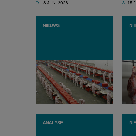
18 JUNI 2026
15 
NIEUWS
NI
"Als China exporteur van het
Slach
nieuwe vlees wordt, kantelt de
klaar
wereldmarkt"
gaan
4 MEI 2026
10 
ANALYSE
NI