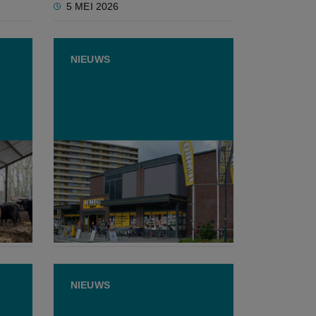
5 MEI 2026
NIEUWS
r
Experiment mislukt: Jumbo
jn
hervat stuntprijzen voor vers
vlees
19 MAART 2026
NIEUWS