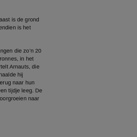
ast is de grond 
ndien is het 
ngen die zo’n 20 
onnes, in het 
elt Arnauts, die 
aalde hij 
terug naar hun 
n tijdje leeg. De 
doorgroeien naar 