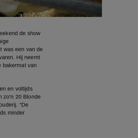
 weekend de show 
ige 
t was een van de 
aren. Hij neemt 
 bakermat van 
n en voltijds 
n zo’n 20 Blonde 
derij. “De 
eds minder 