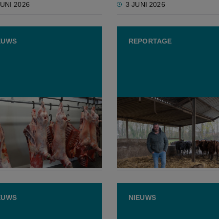
JUNI 2026
3 JUNI 2026
EUWS
REPORTAGE
thuis Kortenaken bijna
Limburgse melkveehoude
 om uit de startblokken te
buigt natuurdruk om in zi
voordeel
APRIL 2026
27 MAART 2026
EUWS
NIEUWS