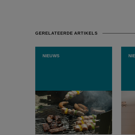
GERELATEERDE ARTIKELS
NIEUWS
NI
BBQ-tijd! Dit is het favoriete
17-ja
vleesje van de Belg op de grill
charc
numme
vlees