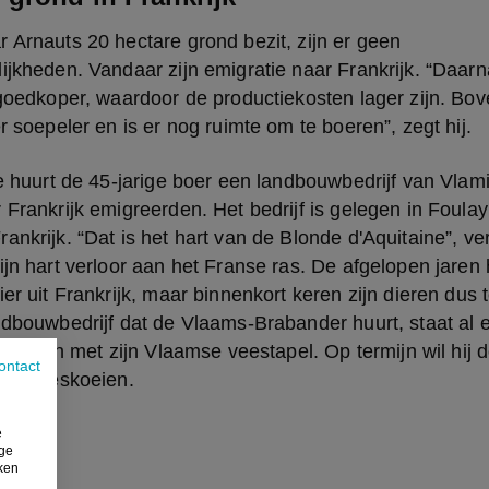
 Arnauts 20 hectare grond bezit, zijn er geen 
ijkheden. Vandaar zijn emigratie naar Frankrijk. “Daarna
 goedkoper, waardoor de productiekosten lager zijn. Bove
er soepeler en is er nog ruimte om te boeren”, zegt hij.
ie huurt de 45-jarige boer een landbouwbedrijf van Vlami
 Frankrijk emigreerden. Het bedrijf is gelegen in Foulayr
nkrijk. “Dat is het hart van de Blonde d'Aquitaine”, vert
ijn hart verloor aan het Franse ras. De afgelopen jaren h
ier uit Frankrijk, maar binnenkort keren zijn dieren dus 
ndbouwbedrijf dat de Vlaams-Brabander huurt, staat al ee
ts vullen met zijn Vlaamse veestapel. Op termijn wil hij 
ontact
00 vleeskoeien.
e
ige
iken