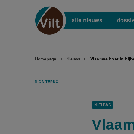
alle nieuws
dossi
Homepage
Nieuws
Vlaamse boer in bijb
GA TERUG
NIEUWS
Vlaam