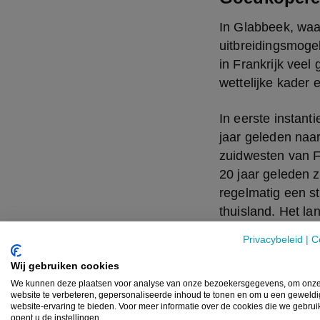
In Glabbeek, waar
uitbreidingsmogel
in Frankrijk veel
wettelijke kader 
In eerste instant
jaar geleden naar
zuidwesten van Fra
20 jaar geleden z
regelmatig een st
thuisland. Het la
stallen wil Arnau
Privacybeleid
|
C
een bedrijf met 2
Wij gebruiken cookies
We kunnen deze plaatsen voor analyse van onze bezoekersgegevens, om onz
website te verbeteren, gepersonaliseerde inhoud te tonen en om u een geweld
website-ervaring te bieden. Voor meer informatie over de cookies die we gebru
opent u de instellingen.