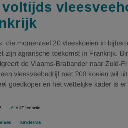
 voltijds vleesvee
nkrijk
s, die momenteel 20 vleeskoeien in bijber
t zijn agrarische toekomst in Frankrijk. B
reert de Vlaams-Brabander naar Zuid-Fra
n een vleesveebedrijf met 200 koeien wil ui
eel goedkoper en het wettelijke kader is er
6
VILT-redactie
vlees
runderras