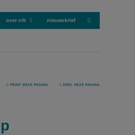
screenreader.hea
over vilt
nieuwsbrief
PRINT DEZE PAGINA
DEEL DEZE PAGINA
ep