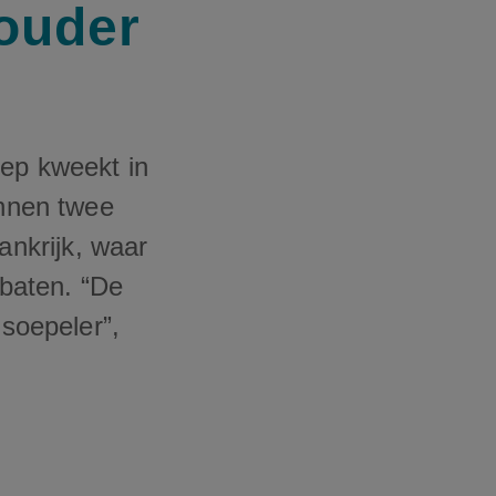
houder
oep kweekt in
innen twee
nkrijk, waar
tbaten. “De
 soepeler”,