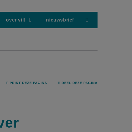
screenreader.hea
over vilt
nieuwsbrief
PRINT DEZE PAGINA
DEEL DEZE PAGINA
ver