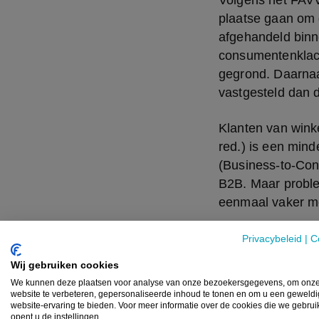
Volgens het FAVV 
plaatse gaan om d
afgehandeld binne
consumentenklach
gegrond. Daarnaas
vastgesteld dan 
Klanten van wink
red.) is een mind
(Business-to-Con
B2B. Maar probl
eenmaal vaker me
Recordaanta
Privacybeleid
|
C
Wij gebruiken cookies
Naast klachten b
We kunnen deze plaatsen voor analyse van onze bezoekersgegevens, om onz
hier spreken we v
website te verbeteren, gepersonaliseerde inhoud te tonen en om u een geweld
FAVV, ofwel 20 vr
website-ervaring te bieden. Voor meer informatie over de cookies die we gebru
opent u de instellingen.