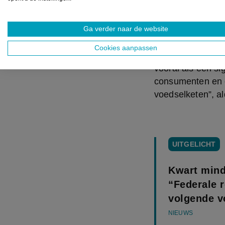
2024. De vragen 
etiketten, maar e
Ga verder naar de website
product hebt gec
Cookies aanpassen
Federaal minister
vooral als een s
consumenten en e
voedselketen”, al
UITGELICHT
Kwart mind
“Federale r
volgende v
NIEUWS