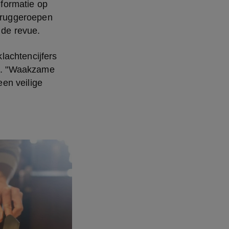
formatie op 
eruggeroepen 
de revue.
achtencijfers 
t. "Waakzame 
en veilige 