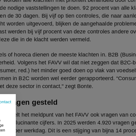
worden alle klachten met prioriteit behandeld door contr
e nodige vaststellingen te doen. 92 procent van alle k
n de 30 dagen. Bij vijf op tien controles, die naar aanl
t worden uitgevoerd, blijken de aangehaalde probleme
t werden bij vijf procent van deze controles andere ov
deze die in de klacht werden vermeld.
els of horeca dienen de meeste klachten in. B2B (Busin
erheid. Volgens het FAVV wil dat niet zeggen dat B2C-be
sumer, red.) het minder goed doen op vlak van voedselv
emen in B2C worden wel eerder gerapporteerd. “Consu
t deze sector in contact," zegt Bonte.
l vragen gesteld
ontact
ehandelt het meldpunt van het FAVV ook vragen van c
e
an hallucinante cijfers. In 2025 werden 4.920 vragen ge
ige
agen per werkdag. Dit is een stijging van bijna 14 proc
iken