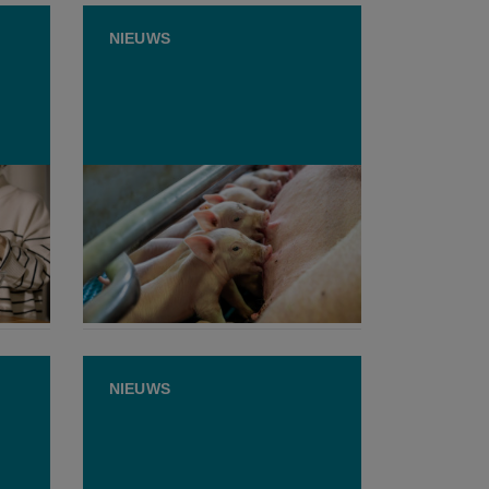
NIEUWS
er
FAVV blikt terug op 2025:
dierengezondheid gaat erop
vooruit, fraude blijft opduiken
22 JUNI 2026
NIEUWS