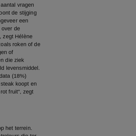
aantal vragen 
nt de stijging 
ngeveer een 
 over de 
, zegt Hélène 
als roken of de 
en of 
 die ziek 
d levensmiddel. 
ata (18%) 
steak koopt en 
t fruit", zegt 
 het terrein. 