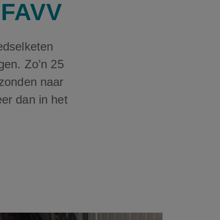
t FAVV
edselketen
gen. Zo’n 25
ezonden naar
er dan in het