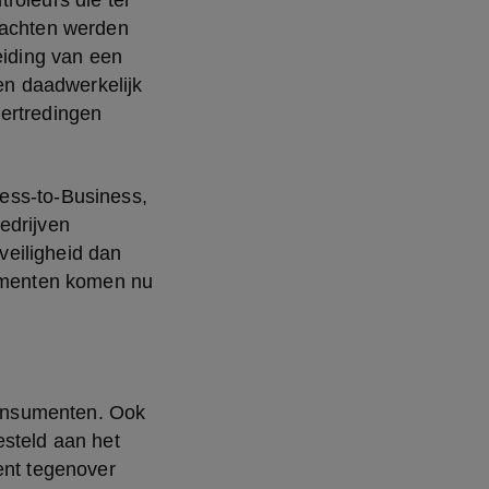
oleurs die ter 
lachten werden 
eiding van een 
n daadwerkelijk 
ertredingen 
ess-to-Business, 
drijven 
eiligheid dan 
menten komen nu 
onsumenten. Ook 
steld aan het 
ent tegenover 