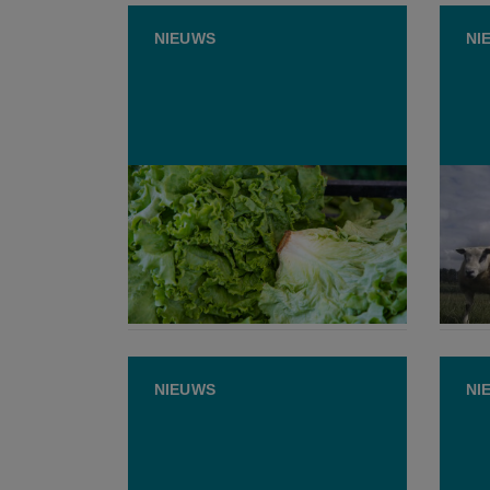
NIEUWS
NI
Grootste diarree-uitbraak ooit
Kinde
in de VS gelinkt aan besmette
sluit
salade
besme
4 AUGUSTUS 2026
20 
NIEUWS
NI