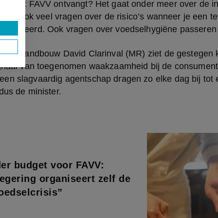
die het FAVV ontvangt? Het gaat onder meer over de in
r zijn ook veel vragen over de risico’s wanneer je een t
onsumeerd. Ook vragen over voedselhygiëne passeren 
 van Landbouw David Clarinval (MR) ziet de gestegen kl
ignaal van toegenomen waakzaamheid bij de consumen
en slagvaardig agentschap dragen zo elke dag bij tot e
dus de minister.
er budget voor FAVV:
egering organiseert zelf de
oedselcrisis”