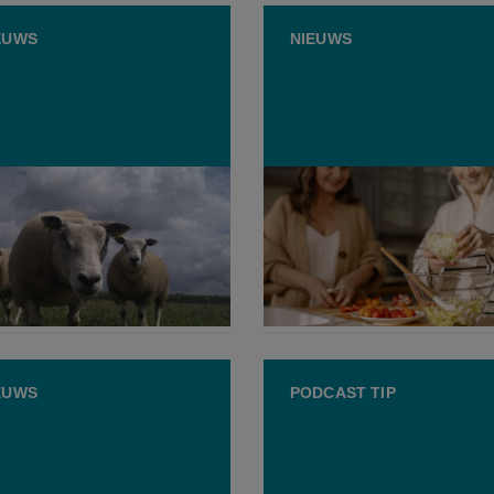
EUWS
NIEUWS
rboerderij moet toch
Jongeren gooien fors vak
en door mogelijke STEC-
eten weg dan 55-plussers
tting
JULI 2026
30 JUNI 2026
EUWS
PODCAST TIP