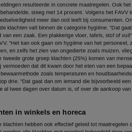
eldingen resulteerde in concrete maatregelen. Ook het 
behandelde, steeg met 14 procent. Volgens het FAVV too
edselveiligheid meer dan ooit leeft bij consumenten. O
e klachten valt binnen de categorie hygiëne. "Dat gaat
van een zaak. Een plakkerige vloer, tafels, stof of vuil"
VV. "Het kan ook gaan om hygiëne van het personeel, zo
n, en zelfs het zien van ongedierte zoals muizen, vlieg
e tweede grote groep klachten (25%) komen van mensen
j vermoeden dat dit kwam door het eten van een bepaal
 bewaarmethode zoals temperaturen en houdbaarheidsd
top drie. "Dat gaat dan om iemand die bijvoorbeeld een 
ie al twee dagen over datum is, of over de aankoop van ro
hten in winkels en horeca
 klachten hebben ook effectief geleid tot maatregelen op