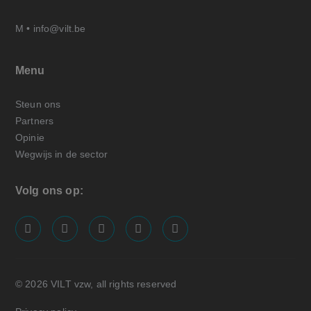
M •
info@vilt.be
Menu
Steun ons
Partners
Opinie
Wegwijs in de sector
Volg ons op:
screenreader.visit us on our facebook page: https://
screenreader.visit us on our linkedin page: ht
screenreader.visit us on our instagram
screenreader.visit us on our x pa
screenreader.visit us on o
© 2026 VILT vzw, all rights reserved