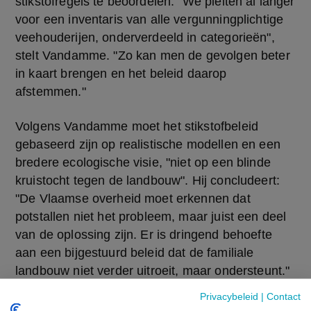
stikstofregels te beoordelen. "We pleiten al langer 
voor een inventaris van alle vergunningplichtige 
veehouderijen, onderverdeeld in categorieën", 
stelt Vandamme. "Zo kan men de gevolgen beter 
in kaart brengen en het beleid daarop 
afstemmen."
Volgens Vandamme moet het stikstofbeleid 
gebaseerd zijn op realistische modellen en een 
bredere ecologische visie, "niet op een blinde 
kruistocht tegen de landbouw". Hij concludeert: 
"De Vlaamse overheid moet erkennen dat 
potstallen niet het probleem, maar juist een deel 
van de oplossing zijn. Er is dringend behoefte 
aan een bijgestuurd beleid dat de familiale 
landbouw niet verder uitroeit, maar ondersteunt."
Privacybeleid
|
Contact