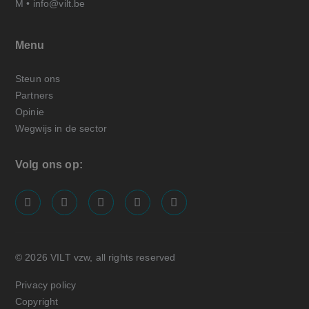
M •
info@vilt.be
Menu
Steun ons
Partners
Opinie
Wegwijs in de sector
Volg ons op:
screenreader.visit us on our facebook page: https://
screenreader.visit us on our linkedin page: ht
screenreader.visit us on our instagram
screenreader.visit us on our x pa
screenreader.visit us on o
© 2026 VILT vzw, all rights reserved
Privacy policy
Copyright