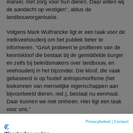
manier, met zorg voor hun dieren. Daar willen wij 
de aandacht op vestigen”, aldus de 
landbouworganisatie.
Volgens Mark Wulfrancke ligt er een taak voor de 
melkveehouderij om het publiek beter te 
informeren. “GAIA probeert te profiteren van de 
kenniskloof die bestaat bij de gemiddelde burger 
en zelfs bij beleidsmakers over landbouw, en 
veehouderij in het bijzonder. Die kloof, die vaak 
gebaseerd is op foutief antropomorfisme (het 
toekennen van menselijke eigenschappen aan 
bijvoorbeeld dieren, red.), bestaat nu eenmaal. 
Daar kunnen we niet omheen. Hier ligt een taak 
voor ons.”
Privacybeleid
|
Contact