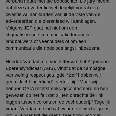
verband houdt met die boodschap. De jury meent
dat deze advertentie wel degelijk vooral een
kwestie wil aankaarten vanuit de visie van de
adverteerder, die dierenleed wil aanklagen.
Volgens JEP gaat het niet om een
stigmatiserende communicatie tegenover
landbouwers of veehouders of om een
communicatie die nodeloos angst inboezemt.
Hendrik Vandamme, voorzitter van het Algemeen
Boerensyndicaat (ABS), vindt dat de campagne
van weinig respect getuigde. “Zelf hebben wij
geen klacht ingediend”, vertelt hij. “Maar wij
hebben GAIA rechtstreeks gecontacteerd en hen
gewezen op het feit dat zij ten onrechte de link
leggen tussen corona en de veehouderij.” Tegelijk
vraagt Vandamme zich af waar de ethische grens
ligt. Blijkbaar ligt die grens zeer hoog voordat