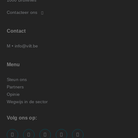
Contacteer ons
Contact
M •
info@vilt.be
Menu
Steun ons
Partners
Opinie
Wegwijs in de sector
Volg ons op:
screenreader.visit us on our facebook page: https://
screenreader.visit us on our linkedin page: ht
screenreader.visit us on our instagram
screenreader.visit us on our x pa
screenreader.visit us on o