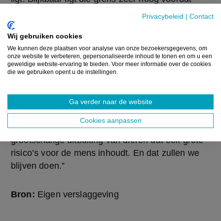
JEP erover valt.”
Privacybeleid
|
Contact
Wij gebruiken cookies
In een reactie zegt GAIA-voorzitter Michel
We kunnen deze plaatsen voor analyse van onze bezoekersgegevens, om
Vandenbosch dat GAIA nergens beweert dat de
onze website te verbeteren, gepersonaliseerde inhoud te tonen en om u een
landbouwers verantwoordelijk zijn voor de
geweldige website-ervaring te bieden. Voor meer informatie over de cookies
die we gebruiken opent u de instellingen.
huidige crisis. “Onze campagne neemt
de boeren niet persoonlijk in het vizier. Men moet
al ontzettend slecht kunnen lezen, lange tenen
Ga verder naar de website
hebben en overdreven lichtgeraakt zijn om dat er
Cookies aanpassen
uit af te leiden. GAIA bestrijdt een systeem van
grootschalige uitbuiting van dieren dat ook grote
risico’s voor de mens inhoudt. En dat zullen we
blijven doen.”
Bron:
Eigen verslaggeving