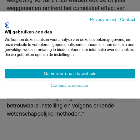
wetgeving vervat zit. Zo worden ook de twijfels 
weggenomen omtrent het cumulatief effect van 
een gewasbeschermingsmiddel. De verwijzende 
Privacybeleid
|
Contact
rechter krijgt te horen dat bij de 
toelatingsprocedure niet alleen de effecten van 
Wij gebruiken cookies
We kunnen deze plaatsen voor analyse van onze bezoekersgegevens, om
elk van de werkzame bestanddelen, maar ook 
onze website te verbeteren, gepersonaliseerde inhoud te tonen en om u een
hun gecumuleerde effecten worden beoordeeld. 
geweldige website-ervaring te bieden. Voor meer informatie over de cookies
die we gebruiken opent u de instellingen.
En over de betrouwbaarheid van de studies die 
aan de basis liggen van een Europese 
markttoelating zegt het Hof onder meer het 
Ga verder naar de website
volgende: “De studies en analysen waarmee de 
Cookies aanpassen
aanvrager de onschadelijkheid van een middel 
aantoont, moeten zijn uitgevoerd door een 
betrouwbare instelling en volgens erkende 
wetenschappelijke methoden.”