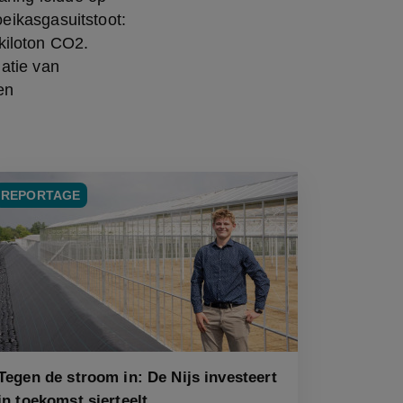
eikasgasuitstoot: 
iloton CO2. 
atie van 
n 
REPORTAGE
Tegen de stroom in: De Nijs investeert
in toekomst sierteelt