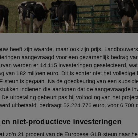
w heeft zijn waarde, maar ook zijn prijs. Landbouwers
steringen aangevraagd voor een gezamenlijk bedrag van 
arvan werden er 14.115 investeringen geselecteerd, wat
g van 182 miljoen euro. Dit is echter niet het volledige 
IF-steun is gegaan. Na de goedkeuring van een subsidie
tukken indienen die aantonen dat de aangevraagde inves
 De uitbetaling gebeurt pas bij voltooiing van het projec
 werd uitbetaald. bedraagt 52.224.776 euro, voor 6.700
 en niet-productieve investeringen
at zo’n 21 procent van de Europese GLB-steun naar het 