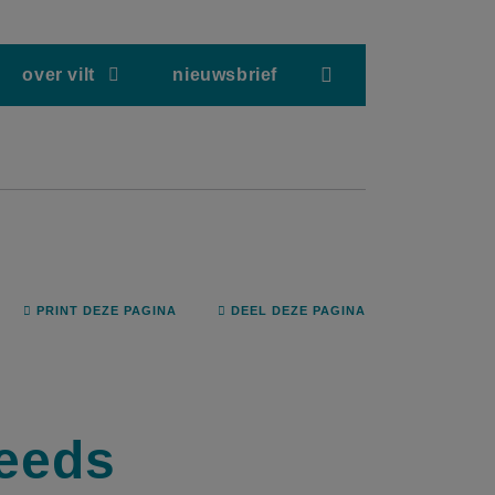
screenreader.hea
over vilt
nieuwsbrief
PRINT DEZE PAGINA
DEEL DEZE PAGINA
teeds