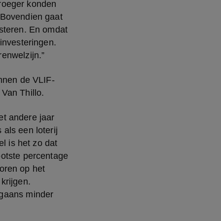
roeger konden 
“Bovendien gaat 
steren. En omdat 
investeringen. 
enwelzijn.”
innen de VLIF-
 Van Thillo.
t andere jaar 
ls een loterij 
 is het zo dat 
otste percentage 
oren op het 
rijgen. 
gaans minder 