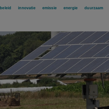
beleid
innovatie
emissie
energie
duurzaam