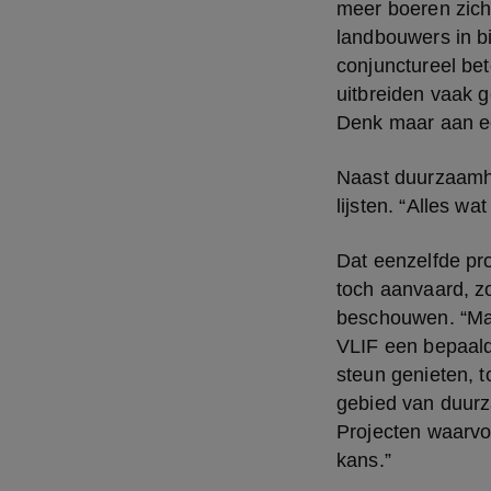
meer boeren zich
landbouwers in b
conjunctureel bet
uitbreiden vaak g
Denk maar aan een
Naast duurzaamhei
lijsten. “Alles wa
Dat eenzelfde pr
toch aanvaard, zo
beschouwen. “Maar
VLIF een bepaalde
steun genieten, to
gebied van duurza
Projecten waarvo
kans.”