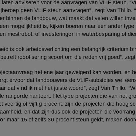
 laten adviseren voor de aanvragen van VLIF-steun. “V
ijberoep geen VLIF-steun aanvragen”, zegt Van Thillo. 
er binnen de landbouw, wat maakt dat velen willen inve
een mogelijkheid is, kijken boeren naar een ander type 
 mestrobot, of investeringen in waterbesparing of dier
d is ook arbeidsverlichting een belangrijk criterium b
t betreft robotisering scoort om die reden vrij goed”, zegt
ojectaanvraag het ene jaar geweigerd kan worden, en he
rgt ervoor dat landbouwers de VLIF-subsidies wel eens a
 dat vind ik niet het juiste woord”, zegt Van Thillo. “Wel
 rangorde hanteert. Het type projecten die van het gro
t veertig of vijftig procent, zijn de projecten die hoog sc
amheid, en dat zijn dus ook de projecten die voorrang k
or maar 15 of zelfs 30 procent steun geldt, maken door