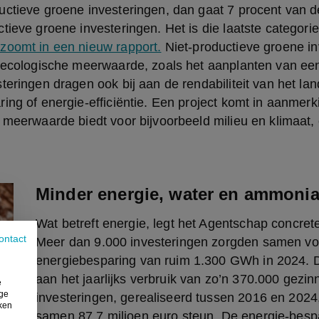
uctieve groene investeringen, dan gaat 7 procent van
tieve groene investeringen. Het is die laatste categori
zoomt in een nieuw rapport.
 Niet-productieve groene inv
p ecologische meerwaarde, zoals het aanplanten van een
teringen dragen ook bij aan de rendabiliteit van het lan
ing of energie-efficiëntie. Een project komt in aanmerk
 meerwaarde biedt voor bijvoorbeeld milieu en klimaat, e
Minder energie, water en ammoni
Wat betreft energie, legt het Agentschap concrete 
ontact
Meer dan 9.000 investeringen zorgden samen voo
energiebesparing van ruim 1.300 GWh in 2024. Dat
aan het jaarlijks verbruik van zo’n 370.000 gezin
e
ige
investeringen, gerealiseerd tussen 2016 en 2024,
iken
samen 87,7 miljoen euro steun. De energie-bespa