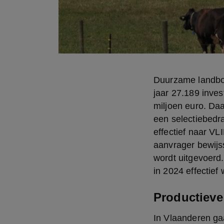
Duurzame landbou
jaar 27.189 inve
miljoen euro. Da
een selectiebedra
effectief naar VL
aanvrager bewijss
wordt uitgevoerd.
in 2024 effectief
Productieve
In Vlaanderen ga