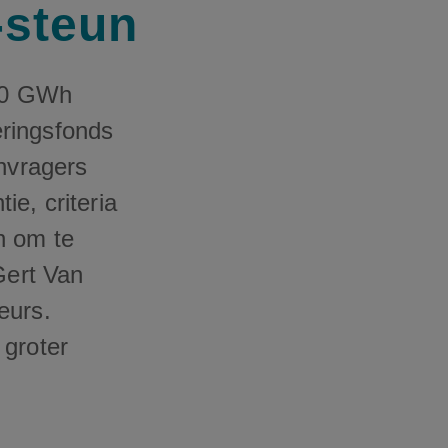
-steun
00 GWh
eringsfonds
anvragers
e, criteria
n om te
Gert Van
eurs.
 groter