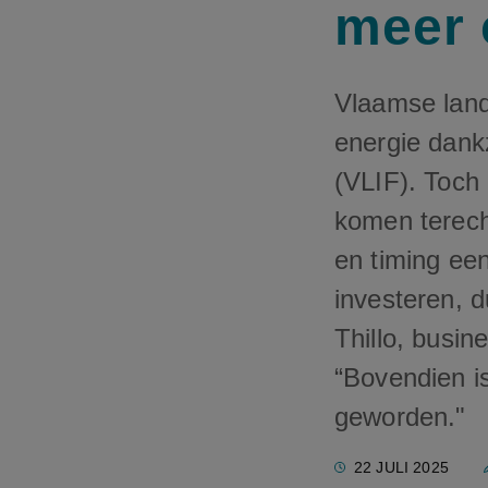
meer 
Vlaamse lan
energie dank
(VLIF). Toch 
komen terecht
en timing ee
investeren, d
Thillo, busi
“Bovendien i
geworden."
22 JULI 2025