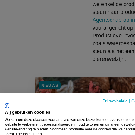
we enkel de prod
steun naar produc
Agentschap op in
vooral gericht o
Productieve inves
zoals waterbespar
steun als het een
dierenwelzijn.
NIEUWS
Privacybeleid
|
C
Wij gebruiken cookies
We kunnen deze plaatsen voor analyse van onze bezoekersgegevens, om onz
website te verbeteren, gepersonaliseerde inhoud te tonen en om u een geweld
website-ervaring te bieden. Voor meer informatie over de cookies die we gebru
opent u de instellingen.