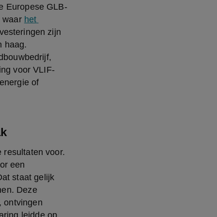
 de Europese GLB-
e waar 
het 
esteringen zijn 
 haag. 
dbouwbedrijf, 
ing voor VLIF-
nergie of 
ak
resultaten voor.  
r een 
 staat gelijk 
nen. Deze 
 ontvingen 
ring leidde op 