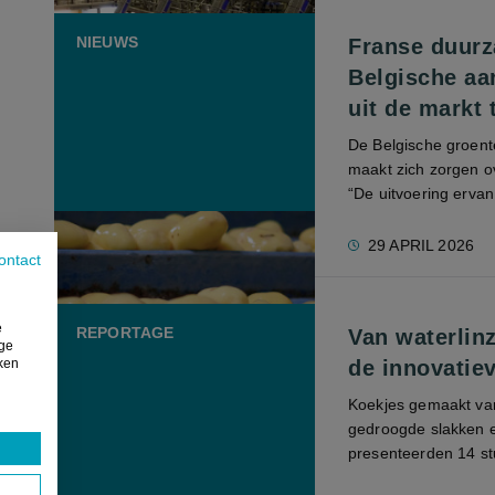
NIEUWS
Franse duurz
Belgische aa
uit de markt
De Belgische groent
maakt zich zorgen 
“De uitvoering ervan
29 APRIL 2026
ontact
e
REPORTAGE
Van waterlinz
ige
iken
de innovatie
Koekjes gemaakt van 
gedroogde slakken en
presenteerden 14 st