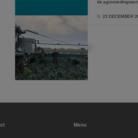
de agrovoedingssect
23 DECEMBER 2
1
2
3
...
15
ct
Menu