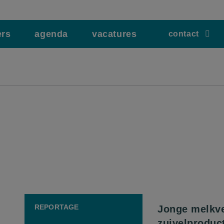
ers
agenda
vacatures
contact
REPORTAGE
Jonge melkv
zuivelproduc