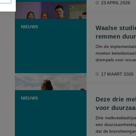
23 APRIL 2026
NIEUWS
Waalse studi
remmen duur
Om de implementatie
moeten beleidsmaatr
drempels voor vrouw
17 MAART 2026
NIEUWS
Deze drie me
voor duurza
Drie melkveebedrijv
een duurzaamheidspr
dat de brancheorgani