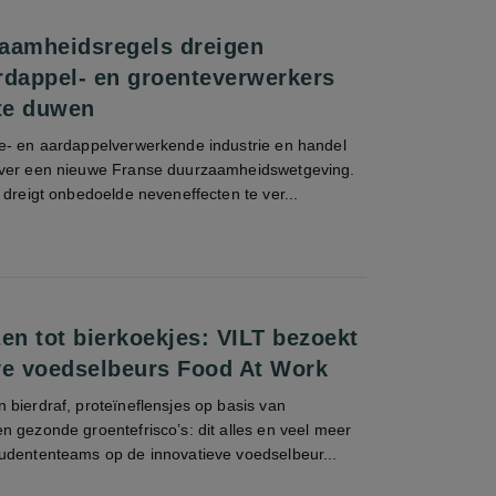
aamheidsregels dreigen
rdappel- en groenteverwerkers
 te duwen
e- en aardappelverwerkende industrie en handel
over een nieuwe Franse duurzaamheidswetgeving.
 dreigt onbedoelde neveneffecten te ver...
en tot bierkoekjes: VILT bezoekt
ve voedselbeurs Food At Work
bierdraf, proteïneflensjes op basis van
 gezonde groentefrisco’s: dit alles en veel meer
udententeams op de innovatieve voedselbeur...