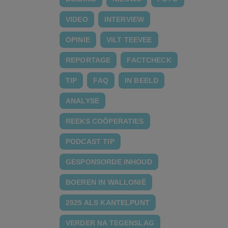
VIDEO
INTERVIEW
OPINIE
VILT TEEVEE
REPORTAGE
FACTCHECK
TIP
FAQ
IN BEELD
ANALYSE
REEKS COÖPERATIES
PODCAST TIP
GESPONSORDE INHOUD
BOEREN IN WALLONIË
2025 ALS KANTELPUNT
VERDER NA TEGENSLAG