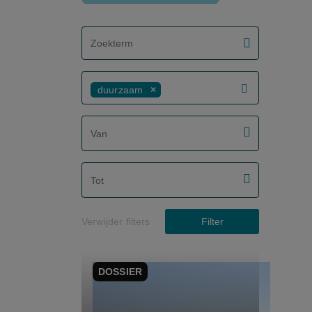
screenreader.filter search label
duurzaam
screenreader.filter from date label
screenreader.filter to date label
Verwijder filters
Filter
DOSSIER