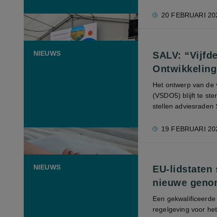
20 FEBRUARI 20
NIEUWS
SALV: “Vijfd
Ontwikkeling 
Het ontwerp van de 
(VSDO5) blijft te ste
stellen adviesraden
19 FEBRUARI 20
NIEUWS
EU-lidstaten
nieuwe geno
Een gekwalificeerde
regelgeving voor he