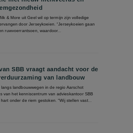
demgezondheid
lk & More uit Geel wil op termijn zijn volledige
vervangen door Jerseykoeien. “Jerseykoeien gaan
een ruwvoerrantsoen, waardoor...
van SBB vraagt aandacht voor de
verduurzaming van landbouw
 langs landbouwwegen in de regio Aarschot
 van het kenniscentrum van advieskantoor SBB
art onder de riem gestoken. “Wij stellen vast...