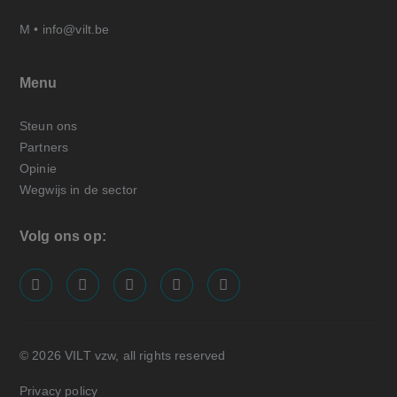
M •
info@vilt.be
Menu
Steun ons
Partners
Opinie
Wegwijs in de sector
Volg ons op:
screenreader.visit us on our facebook page: https://
screenreader.visit us on our linkedin page: ht
screenreader.visit us on our instagram
screenreader.visit us on our x pa
screenreader.visit us on o
© 2026 VILT vzw, all rights reserved
Privacy policy