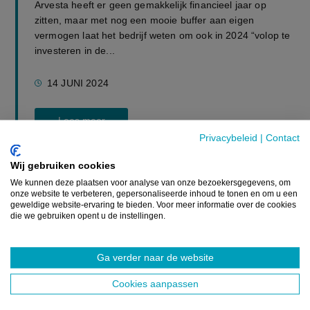
Arvesta heeft er geen gemakkelijk financieel jaar op
zitten, maar met nog een mooie buffer aan eigen
vermogen laat het bedrijf weten om ook in 2024 “volop te
investeren in de...
14 JUNI 2024
Lees meer
Privacybeleid
|
Contact
Wij gebruiken cookies
We kunnen deze plaatsen voor analyse van onze bezoekersgegevens, om
onze website te verbeteren, gepersonaliseerde inhoud te tonen en om u een
geweldige website-ervaring te bieden. Voor meer informatie over de cookies
die we gebruiken opent u de instellingen.
GERELATEERDE ARTIKELS
Ga verder naar de website
NIEUWS
Vlaamse pluimveestapel
Cookies aanpassen
bereikt recordhoogte,