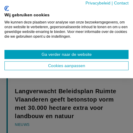
Privacybeleid
|
Contact
Wij gebruiken cookies
We kunnen deze plaatsen voor analyse van onze bezoekersgegevens, om
onze website te verbeteren, gepersonaliseerde inhoud te tonen en om u een
geweldige website-ervaring te bieden. Voor meer informatie over de cookies
die we gebruiken opent u de instellingen.
Ga verder naar de website
Cookies aanpassen
UITGELICHT
Langverwacht Beleidsplan Ruimte
Vlaanderen geeft betonstop vorm
met 30.000 hectare extra voor
landbouw en natuur
NIEUWS