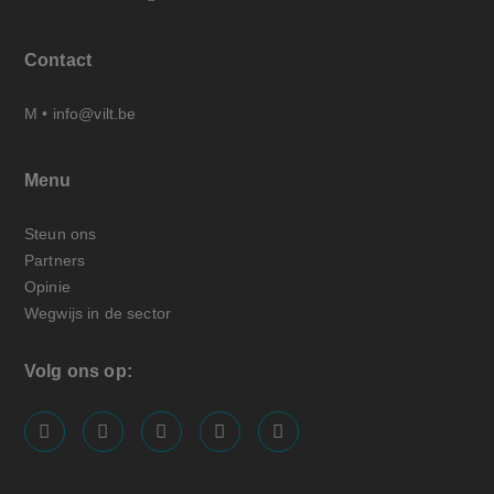
Contact
M •
info@vilt.be
Menu
Steun ons
Partners
Opinie
Wegwijs in de sector
Volg ons op:
screenreader.visit us on our facebook page: https://
screenreader.visit us on our linkedin page: ht
screenreader.visit us on our instagram
screenreader.visit us on our x pa
screenreader.visit us on o