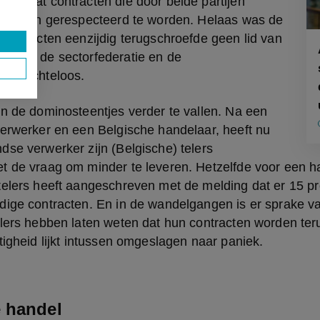
en dat contracten die door beide partijen 
, dienen gerespecteerd te worden. Helaas was de 
contracten eenzijdig terugschroefde geen lid van 
staan de sectorfederatie en de 
ie machteloos.
n de dominosteentjes verder te vallen. Na een 
erwerker en een Belgische handelaar, heeft nu 
se verwerker zijn (Belgische) telers 
 de vraag om minder te leveren. Hetzelfde voor een han
elers heeft aangeschreven met de melding dat er 15 pro
dige contracten. En in de wandelgangen is er sprake v
elers hebben laten weten dat hun contracten worden ter
tigheid lijkt intussen omgeslagen naar paniek.
 handel