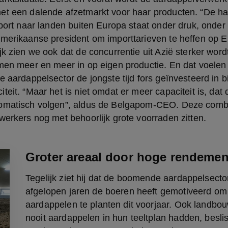
t een dalende afzetmarkt voor haar producten. “De hand
xport naar landen buiten Europa staat onder druk, onder
Amerikaanse president om importtarieven te heffen op E
jk zien we ook dat de concurrentie uit Azië sterker wordt
 men meer en meer in op eigen productie. En dat voelen
e aardappelsector de jongste tijd fors geïnvesteerd in 
teit. “Maar het is niet omdat er meer capaciteit is, dat 
omatisch volgen”, aldus de Belgapom-CEO. Deze combin
werkers nog met behoorlijk grote voorraden zitten.
Groter areaal door hoge rendeme
Tegelijk ziet hij dat de boomende aardappelsector
afgelopen jaren de boeren heeft gemotiveerd om
aardappelen te planten dit voorjaar. Ook landbou
nooit aardappelen in hun teeltplan hadden, beslis