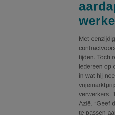
aarda
werke
Met eenzijdi
contractvoors
tijden. Toch
iedereen op 
in wat hij no
vrijemarktpri
verwerkers, 
Azië. “Geef d
te passen a