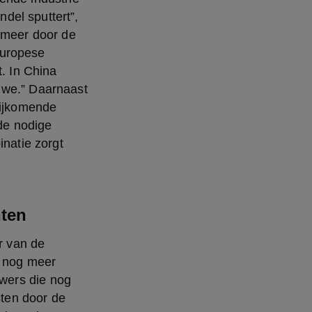
el sputtert”, 
 meer door de 
uropese 
. In China 
 we.” Daarnaast 
bijkomende 
de nodige 
atie zorgt 
nten
 van de 
 nog meer 
wers die nog 
ten door de 