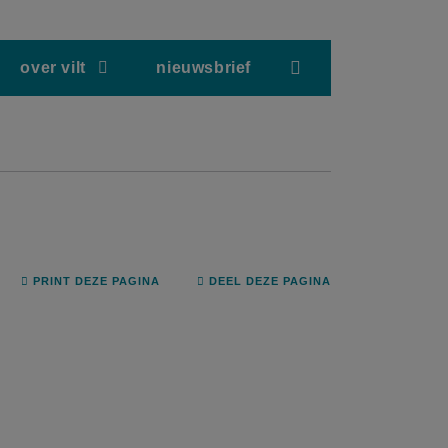
screenreader.hea
over vilt
nieuwsbrief
PRINT DEZE PAGINA
DEEL DEZE PAGINA