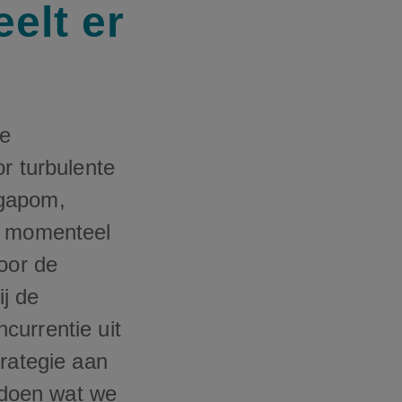
elt er
de
r turbulente
lgapom,
it momenteel
oor de
ij de
currentie uit
trategie aan
 doen wat we