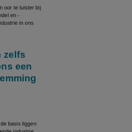
or te luister bij 
del en -
dustrie in ons 
 zelfs
ons een
stemming
e basis liggen 
nde industrie 