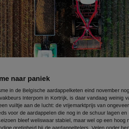
me naar paniek
isme in de Belgische aardappelketen eind november nog
vakbeurs Interpom in Kortrijk, is daar vandaag weinig va
een vuiltje aan de lucht: de vrijemarktprijs van ongeveer
ds voor de aardappelen die nog in de schuur lagen en d
eizoen bleef weliswaar stabiel, maar wel op een hoog n
dige gretigheid bij de aardappeltelers. Velen onder he