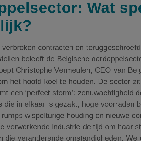
ppelsector: Wat spe
lijk?
g verbroken contracten en teruggeschroef
tellen beleeft de Belgische aardappelsecto
 roept Christophe Vermeulen, CEO van Be
om het hoofd koel te houden. De sector z
emt een ‘perfect storm’: zenuwachtigheid d
js die in elkaar is gezakt, hoge voorraden b
Trumps wispelturige houding en nieuwe con
e verwerkende industrie de tijd om haar s
an die veranderende omstandigheden. We