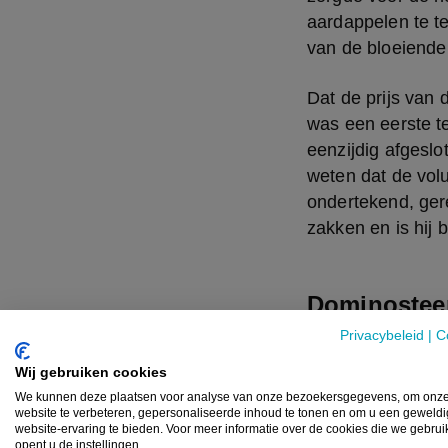
aardappelen te te
van de bloeiende 
Dat de prijs van 
was een eerste t
eenzijdig afgeslo
weten dat de volu
ondertekend, ger
zakken en is hij b
Dominosteen
Privacybeleid
|
C
Verontruste boer
er kwam een spoe
Wij gebruiken cookies
landbouwers en d
We kunnen deze plaatsen voor analyse van onze bezoekersgegevens, om onz
website te verbeteren, gepersonaliseerde inhoud te tonen en om u een geweld
brancheorganisat
website-ervaring te bieden. Voor meer informatie over de cookies die we gebru
opent u de instellingen.