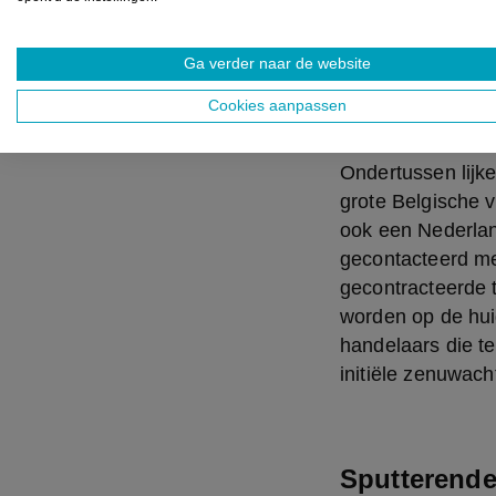
standpunt ingenom
ondertekend zijn
handelaar die de 
Ga verder naar de website
Belgapom en dus 
Cookies aanpassen
brancheorganisat
Ondertussen lijke
grote Belgische v
ook een Nederland
gecontacteerd met
gecontracteerde t
worden op de hui
handelaars die t
initiële zenuwach
Sputterende