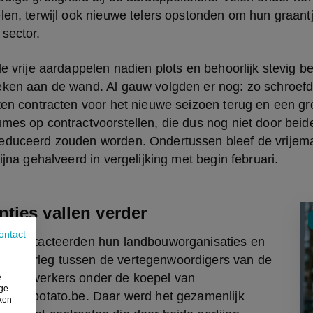
len, terwijl ook nieuwe telers opstonden om hun graantj
sector.
de vrije aardappelen nadien plots en behoorlijk stevig b
eken aan de wand. Al gauw volgden er nog: zo schroefd
ten contracten voor het nieuwe seizoen terug en een grot
mes op contractvoorstellen, die dus nog niet door beide
educeerd zouden worden. Ondertussen bleef de vrijemark
ijna gehalveerd in vergelijking met begin februari.
tjes vallen verder
ontact
en contacteerden hun landbouworganisaties en 
doverleg tussen de vertegenwoordigers van de 
e verwerkers onder de koepel van 
e
ige
ie Belpotato.be. Daar werd het gezamenlijk 
iken