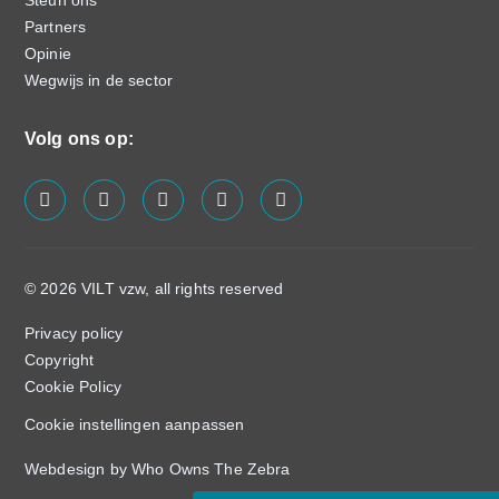
Partners
Opinie
Wegwijs in de sector
Volg ons op:
screenreader.visit us on our facebook page: https://
screenreader.visit us on our linkedin page: ht
screenreader.visit us on our instagram
screenreader.visit us on our x pa
screenreader.visit us on o
© 2026 VILT vzw, all rights reserved
Privacy policy
Copyright
Cookie Policy
Cookie instellingen aanpassen
Webdesign by Who Owns The Zebra