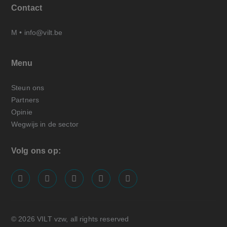
Contact
M •
info@vilt.be
Menu
Steun ons
Partners
Opinie
Wegwijs in de sector
Volg ons op:
screenreader.visit us on our facebook page: https://
screenreader.visit us on our linkedin page: ht
screenreader.visit us on our instagram
screenreader.visit us on our x pa
screenreader.visit us on o
© 2026 VILT vzw, all rights reserved