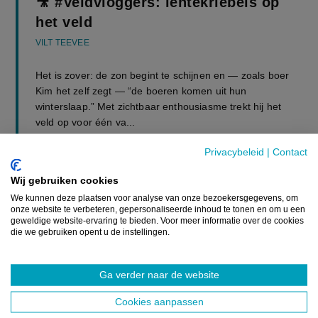
🎥 #Veldvloggers: lentekriebels op
het veld
VILT TEEVEE
Het is zover: de zon begint te schijnen en — zoals boer
Kim het zelf zegt — “de boeren komen uit hun
winterslaap.” Met zichtbaar enthousiasme trekt hij het
veld op voor één va...
Privacybeleid
|
Contact
29 APRIL 2026
Wij gebruiken cookies
Lees meer
We kunnen deze plaatsen voor analyse van onze bezoekersgegevens, om
onze website te verbeteren, gepersonaliseerde inhoud te tonen en om u een
geweldige website-ervaring te bieden. Voor meer informatie over de cookies
die we gebruiken opent u de instellingen.
Ga verder naar de website
GERELATEERDE ARTIKELS
Cookies aanpassen