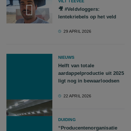
VILT TEEVEE
🎥 #Veldvloggers:
lentekriebels op het veld
screenreader.play video 🎥 #Veldvloggers: lentekriebels op h
29 APRIL 2026
NIEUWS
Helft van totale
aardappelproductie uit 2025
ligt nog in bewaarloodsen
22 APRIL 2026
DUIDING
“Producentenorganisatie