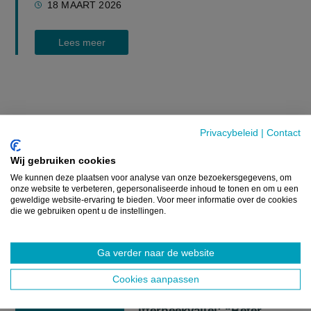
18 MAART 2026
Lees meer
Bron:
Belga, eigen berichtgeving
Privacybeleid
|
Contact
Beeld:
Greenpeace
Wij gebruiken cookies
We kunnen deze plaatsen voor analyse van onze bezoekersgegevens, om
onze website te verbeteren, gepersonaliseerde inhoud te tonen en om u een
GERELATEERDE ARTIKELS
geweldige website-ervaring te bieden. Voor meer informatie over de cookies
die we gebruiken opent u de instellingen.
NIEUWS
Ga verder naar de website
Tuinbouwbedrijven
investeren in eigen
Cookies aanpassen
waterbuffer in de
Itterbeekvallei: “Beter