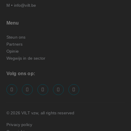
M •
info@vilt.be
Menu
Steun ons
Partners
Opinie
Wegwijs in de sector
Volg ons op:
screenreader.visit us on our facebook page: https://
screenreader.visit us on our linkedin page: ht
screenreader.visit us on our instagram
screenreader.visit us on our x pa
screenreader.visit us on o
© 2026 VILT vzw, all rights reserved
Privacy policy