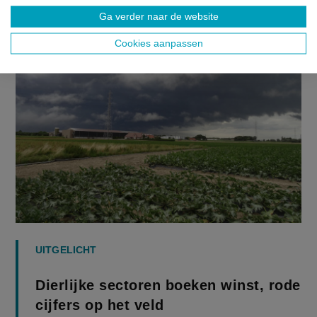
moment slecht renderen”.
Ga verder naar de website
Cookies aanpassen
UITGELICHT
Dierlijke sectoren boeken winst, rode
cijfers op het veld