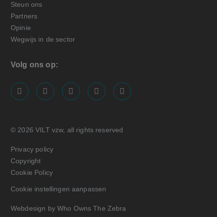
Steun ons
Partners
Opinie
Wegwijs in de sector
Volg ons op:
screenreader.visit us on our facebook page: https://
screenreader.visit us on our linkedin page: ht
screenreader.visit us on our instagram
screenreader.visit us on our x pa
screenreader.visit us on o
© 2026 VILT vzw, all rights reserved
Privacy policy
Copyright
Cookie Policy
Cookie instellingen aanpassen
Webdesign by Who Owns The Zebra