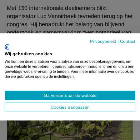
Met 150 internationale deelnemers blikt 
organisator Luc Vanoirbeek tevreden terug op het 
congres. Hij benadrukt het belang van blijvend 
onderzoek en samenwerking: “Het potentieel van 
de perensector in Vlaanderen blijft groot. Onze 
Privacybeleid
|
Contact
klimaatomstandigheden zijn ideaal, en de 
Wij gebruiken cookies
promotie van groenten en fruit wordt steeds 
We kunnen deze plaatsen voor analyse van onze bezoekersgegevens, om
sterker. Dat biedt kansen.”
onze website te verbeteren, gepersonaliseerde inhoud te tonen en om u een
geweldige website-ervaring te bieden. Voor meer informatie over de cookies
die we gebruiken opent u de instellingen.
Ga verder naar de website
Cookies aanpassen