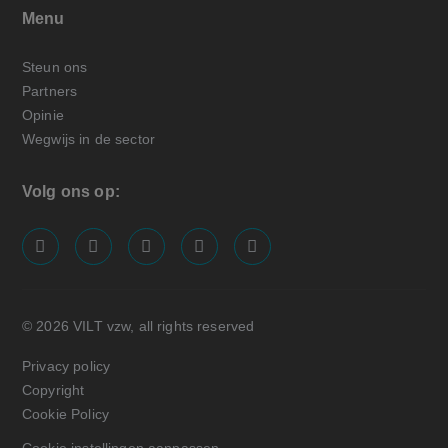
Menu
Steun ons
Partners
Opinie
Wegwijs in de sector
Volg ons op:
screenreader.visit us on our facebook page: https://
screenreader.visit us on our linkedin page: ht
screenreader.visit us on our instagram
screenreader.visit us on our x pa
screenreader.visit us on o
© 2026 VILT vzw, all rights reserved
Privacy policy
Copyright
Cookie Policy
Cookie instellingen aanpassen