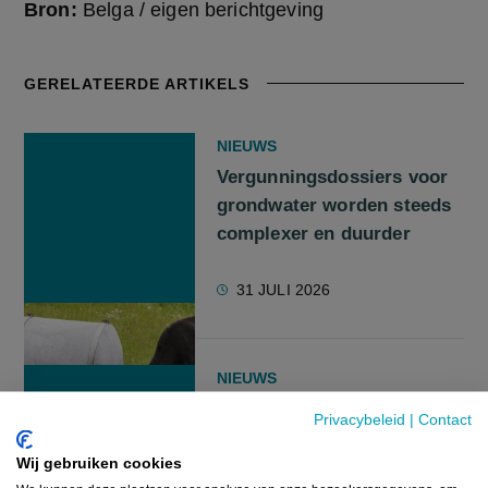
Bron:
Belga / eigen berichtgeving
GERELATEERDE ARTIKELS
NIEUWS
Vergunningsdossiers voor
grondwater worden steeds
complexer en duurder
31 JULI 2026
NIEUWS
Brouns wil opmaak
Privacybeleid
|
Contact
natuurherstelplan niet
Wij gebruiken cookies
langer uitstellen