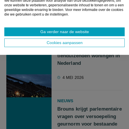
We kunnen deze plaatsen voor analyse van onze bezoekersgegevens, om
onze website te verbeteren, gepersonaliseerde inhoud te tonen en om u een
17 JUNI 2026
geweldige website-ervaring te bieden. Voor meer informatie over de cookies
die we gebruiken opent u de instellingen.
Ga verder naar de website
NIEUWS
Spuitvrije zones
Cookies aanpassen
belemmeren bouw van
tienduizenden woningen in
Nederland
4 MEI 2026
NIEUWS
Brouns krijgt parlementaire
vragen over versoepeling
geurnorm voor bestaande