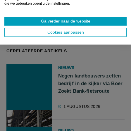
die we gebruiken opent u de instellingen.
Ga verder naar de website
Bron:
Eigen berichtgeving
Cookies aanpassen
GERELATEERDE ARTIKELS
NIEUWS
Negen landbouwers zetten
bedrijf in de kijker via Boer
Zoekt Bank-fietsroute
1 AUGUSTUS 2026
NIEUWS