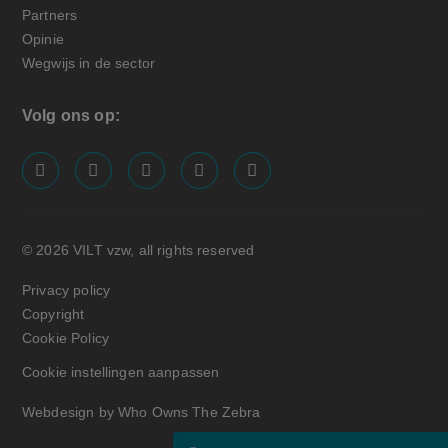
Partners
Opinie
Wegwijs in de sector
Volg ons op:
screenreader.visit us on our facebook page: https://
screenreader.visit us on our linkedin page: ht
screenreader.visit us on our instagram
screenreader.visit us on our x pa
screenreader.visit us on o
© 2026 VILT vzw, all rights reserved
Privacy policy
Copyright
Cookie Policy
Cookie instellingen aanpassen
Webdesign by Who Owns The Zebra