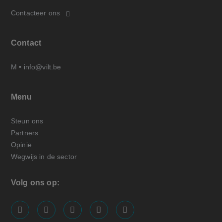
Contacteer ons
Contact
M •
info@vilt.be
Menu
Steun ons
Partners
Opinie
Wegwijs in de sector
Volg ons op:
screenreader.visit us on our facebook page: https://
screenreader.visit us on our linkedin page: ht
screenreader.visit us on our instagram
screenreader.visit us on our x pa
screenreader.visit us on o